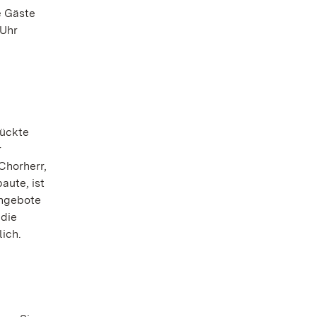
e Gäste
 Uhr
rückte
r
Chorherr,
aute, ist
Angebote
 die
lich.