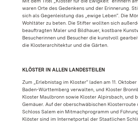
Mit dem Titel „Klöster für die Ewigkeit“ erinnern a
waren Orte des Gedenkens und der Erinnerung. Stif
sich als Gegenleistung das „ewige Leben“. Die Mön
Wohltäter zu beten. Die Stifter wollten sich auße
beauftragten Maler und Bildhauer, kostbare Kunst
Besucherinnen und Besucher die kunstvoll gearbe
die Klosterarchitektur und die Gärten.
KLÖSTER IN ALLEN LANDESTEILEN
Zum „Erlebnistag im Kloster“ laden am 11. Oktober 
Baden-Württemberg verwalten, und Kloster Bronn
Kloster Maulbronn sowie Kloster Alpirsbach, und b
Gemäuer. Auf der oberschwäbischen Klosterroute 
Schloss Salem ein Mitmachprogramm und Führungen
Klöster sind im Internetportal der Staatlichen Sc