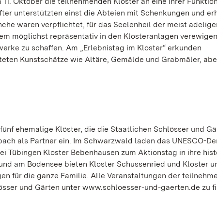
m 11. Oktober die teilnehmenden Klöster an eine ihrer Funktion
ter unterstützten einst die Abteien mit Schenkungen und er
che waren verpflichtet, für das Seelenheil der meist adelige
rdem möglichst repräsentativ in den Klosteranlagen verewige
werke zu schaffen. Am „Erlebnistag im Kloster“ erkunden
iteten Kunstschätze wie Altäre, Gemälde und Grabmäler, abe
fünf ehemalige Klöster, die die Staatlichen Schlösser und Gä
bach als Partner ein. Im Schwarzwald laden das UNESCO-D
ei Tübingen Kloster Bebenhausen zum Aktionstag in ihre hist
und am Bodensee bieten Kloster Schussenried und Kloster u
 für die ganze Familie. Alle Veranstaltungen der teilnehm
hlösser und Gärten unter www.schloesser-und-gaerten.de zu f