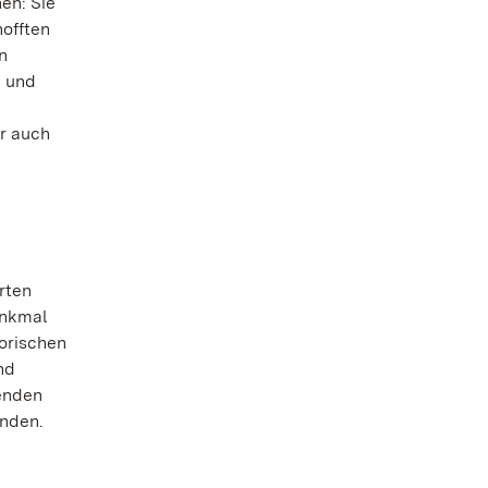
en: Sie
hofften
n
n und
r auch
rten
enkmal
orischen
nd
enden
inden.