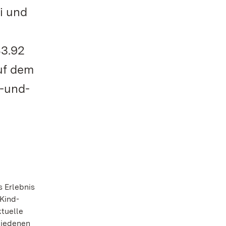
i und
83.92
auf dem
r-und-
 Erlebnis
 Kind-
ktuelle
hiedenen