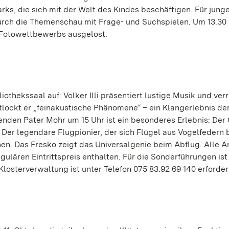
s, die sich mit der Welt des Kindes beschäftigen. Für jung
urch die Themenschau mit Frage- und Suchspielen. Um 13.30
 Fotowettbewerbs ausgelost.
iothekssaal auf: Volker Illi präsentiert lustige Musik und ver
lockt er „feinakustische Phänomene“ – ein Klangerlebnis de
enden Pater Mohr um 15 Uhr ist ein besonderes Erlebnis: Der 
r. Der legendäre Flugpionier, der sich Flügel aus Vogelfedern b
hen. Das Fresko zeigt das Universalgenie beim Abflug. Alle 
gulären Eintrittspreis enthalten. Für die Sonderführungen ist
osterverwaltung ist unter Telefon 075 83.92 69 140 erforder