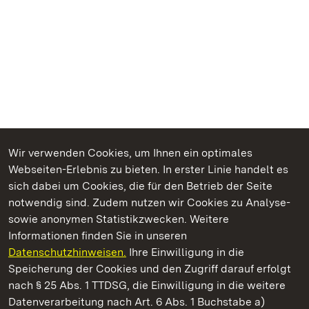
Wir verwenden Cookies, um Ihnen ein optimales
Webseiten-Erlebnis zu bieten. In erster Linie handelt es
Kommen. Staunen. Genießen.
sich dabei um Cookies, die für den Betrieb der Seite
notwendig sind. Zudem nutzen wir Cookies zu Analyse-
sowie anonymen Statistikzwecken. Weitere
Informationen finden Sie in unseren
Datenschutzhinweisen.
Ihre Einwilligung in die
Staatliche Schlösser und Gärten Baden‑Württemberg
Speicherung der Cookies und den Zugriff darauf erfolgt
nach § 25 Abs. 1 TTDSG, die Einwilligung in die weitere
Staatliche Schlösser und Gärten Baden-Württemberg
Datenverarbeitung nach Art. 6 Abs. 1 Buchstabe a)