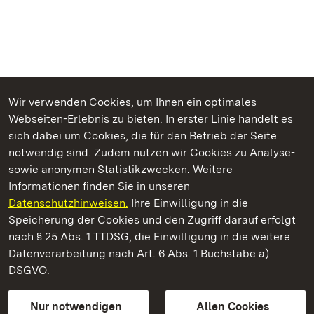
Wir verwenden Cookies, um Ihnen ein optimales
Webseiten-Erlebnis zu bieten. In erster Linie handelt es
Kommen. Staunen. Genießen.
sich dabei um Cookies, die für den Betrieb der Seite
notwendig sind. Zudem nutzen wir Cookies zu Analyse-
sowie anonymen Statistikzwecken. Weitere
Informationen finden Sie in unseren
Datenschutzhinweisen.
Ihre Einwilligung in die
Staatliche Schlösser und Gärten Baden‑Württemberg
Speicherung der Cookies und den Zugriff darauf erfolgt
nach § 25 Abs. 1 TTDSG, die Einwilligung in die weitere
Staatliche Schlösser und Gärten Baden-Württemberg
Datenverarbeitung nach Art. 6 Abs. 1 Buchstabe a)
DSGVO.
Kontakt
FAQ
Impressum
Datenschutz
Gebärdensprache
Leichte Sprache
Erklärung zur Barrierefreiheit
Nur notwendigen
Allen Cookies