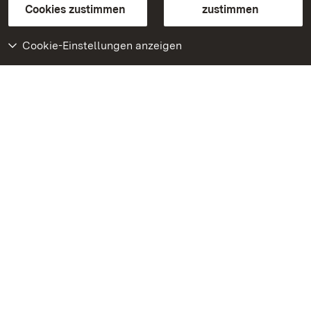
BITV-konform (geprüfte Seiten)
Cookies zustimmen
zustimmen
Cookie-Einstellungen anzeigen
Weiteres
Portal
Monumente
Besuchen Sie uns auf
Facebook
Besuchen Sie uns auf
Instagram
Besuchen Sie uns auf
Youtube
Lernen Sie unsere Apps
kennen
Google Play Store
App Store für iPhone