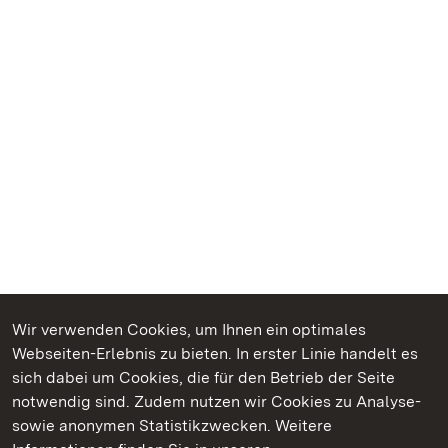
Wir verwenden Cookies, um Ihnen ein optimales
Webseiten-Erlebnis zu bieten. In erster Linie handelt es
Kommen. Staunen. Genießen.
sich dabei um Cookies, die für den Betrieb der Seite
notwendig sind. Zudem nutzen wir Cookies zu Analyse-
sowie anonymen Statistikzwecken. Weitere