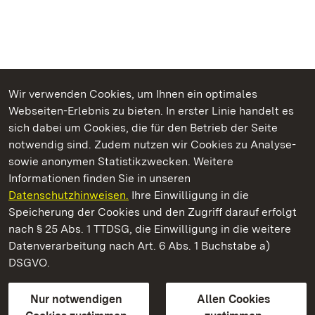
Wir verwenden Cookies, um Ihnen ein optimales
Webseiten-Erlebnis zu bieten. In erster Linie handelt es
Kommen. Staunen. Genießen.
sich dabei um Cookies, die für den Betrieb der Seite
notwendig sind. Zudem nutzen wir Cookies zu Analyse-
sowie anonymen Statistikzwecken. Weitere
Informationen finden Sie in unseren
Datenschutzhinweisen.
Ihre Einwilligung in die
Staatliche Schlösser und Gärten Baden‑Württemberg
Speicherung der Cookies und den Zugriff darauf erfolgt
nach § 25 Abs. 1 TTDSG, die Einwilligung in die weitere
Staatliche Schlösser und Gärten Baden-Württemberg
Datenverarbeitung nach Art. 6 Abs. 1 Buchstabe a)
DSGVO.
Kontakt
FAQ
Impressum
Datenschutz
Gebärdensprache
Leichte Sprache
Erklärung zur Barrierefreiheit
Nur notwendigen
Allen Cookies
BITV-konform (geprüfte Seiten)