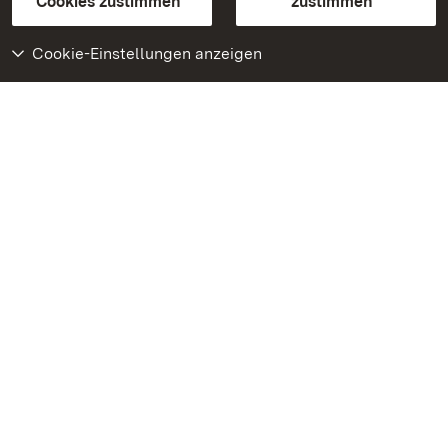
Cookies zustimmen
zustimmen
Cookie-Einstellungen anzeigen
Weiteres
Portal
Monumente
Besuchen Sie uns auf
Facebook
Besuchen Sie uns auf
Instagram
Besuchen Sie uns auf
Youtube
Lernen Sie unsere Apps
kennen
Google Play Store
App Store für iPhone