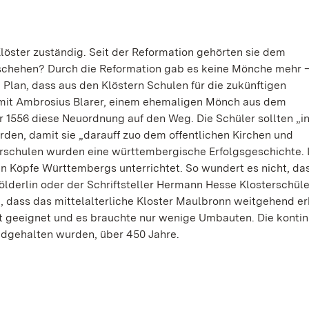
Klöster zuständig. Seit der Reformation gehörten sie dem
eschehen? Durch die Reformation gab es keine Mönche mehr –
 Plan, dass aus den Klöstern Schulen für die zukünftigen
mit Ambrosius Blarer, einem ehemaligen Mönch aus dem
r 1556 diese Neuordnung auf den Weg. Die Schüler sollten „i
erden, damit sie „darauff zuo dem offentlichen Kirchen und
erschulen wurden eine württembergische Erfolgsgeschichte. 
 Köpfe Württembergs unterrichtet. So wundert es nicht, da
ölderlin oder der Schriftsteller Hermann Hesse Klosterschül
e, dass das mittelalterliche Kloster Maulbronn weitgehend e
t geeignet und es brauchte nur wenige Umbauten. Die kontin
ndgehalten wurden, über 450 Jahre.