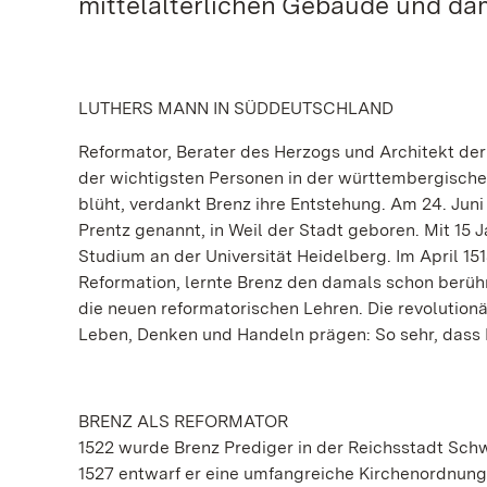
mittelalterlichen Gebäude und dami
LUTHERS MANN IN SÜDDEUTSCHLAND
Reformator, Berater des Herzogs und Architekt de
der wichtigsten Personen in der württembergischen
blüht, verdankt Brenz ihre Entstehung. Am 24. Ju
Prentz genannt, in Weil der Stadt geboren. Mit 15
Studium an der Universität Heidelberg. Im April 1
Reformation, lernte Brenz den damals schon berühm
die neuen reformatorischen Lehren. Die revolutionä
Leben, Denken und Handeln prägen: So sehr, dass B
BRENZ ALS REFORMATOR
1522 wurde Brenz Prediger in der Reichsstadt Schwä
1527 entwarf er eine umfangreiche Kirchenordnung 