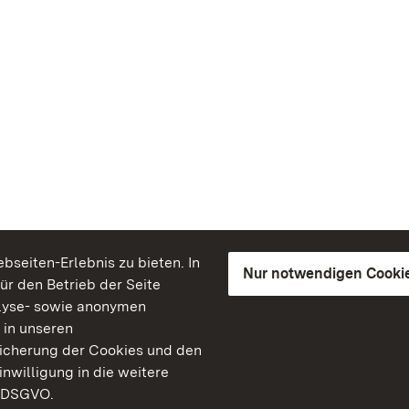
seiten-Erlebnis zu bieten. In
Nur notwendigen Cooki
für den Betrieb der Seite
lyse- sowie anonymen
 in unseren
peicherung der Cookies und den
inwilligung in die weitere
) DSGVO.