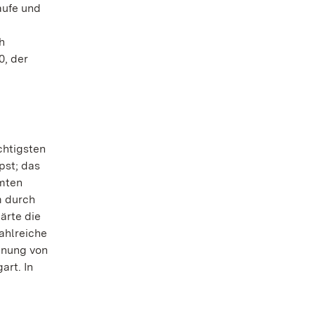
aufe und
h
0, der
chtigsten
pst; das
amten
m durch
ärte die
ahlreiche
dnung von
art. In