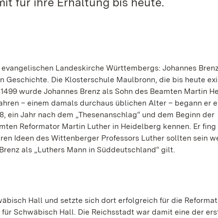
t für ihre Erhaltung bis heute.
r evangelischen Landeskirche Württembergs: Johannes Brenz
 Geschichte. Die Klosterschule Maulbronn, die bis heute exi
ni 1499 wurde Johannes Brenz als Sohn des Beamten Martin He
 Jahren – einem damals durchaus üblichen Alter – begann er e
518, ein Jahr nach dem „Thesenanschlag“ und dem Beginn der
ten Reformator Martin Luther in Heidelberg kennen. Er fing 
ren Ideen des Wittenberger Professors Luther sollten sein w
renz als „Luthers Mann in Süddeutschland“ gilt.
bisch Hall und setzte sich dort erfolgreich für die Reformati
für Schwäbisch Hall. Die Reichsstadt war damit eine der ers