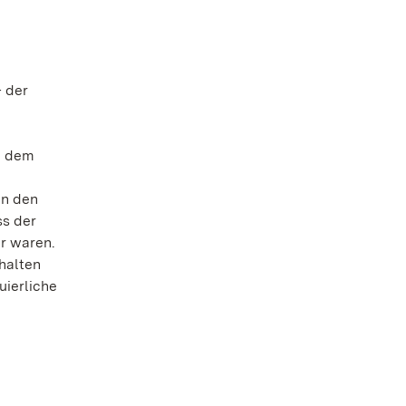
 der
n dem
In den
ss der
er waren.
rhalten
uierliche