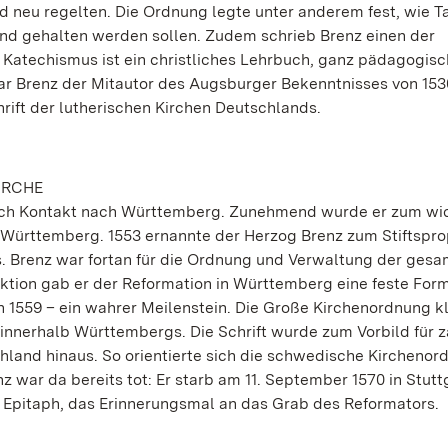
nd neu regelten. Die Ordnung legte unter anderem fest, wie T
nd gehalten werden sollen. Zudem schrieb Brenz einen der
 Katechismus ist ein christliches Lehrbuch, ganz pädagogisc
ar Brenz der Mitautor des Augsburger Bekenntnisses von 153
rift der lutherischen Kirchen Deutschlands.
IRCHE
auch Kontakt nach Württemberg. Zunehmend wurde er zum wi
Württemberg. 1553 ernannte der Herzog Brenz zum Stiftspro
. Brenz war fortan für die Ordnung und Verwaltung der ges
ktion gab er der Reformation in Württemberg eine feste For
1559 – ein wahrer Meilenstein. Die Große Kirchenordnung kl
innerhalb Württembergs. Die Schrift wurde zum Vorbild für z
hland hinaus. So orientierte sich die schwedische Kirchenor
war da bereits tot: Er starb am 11. September 1570 in Stuttg
in Epitaph, das Erinnerungsmal an das Grab des Reformators.