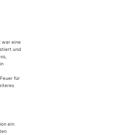
 war eine
stiert und
ss,
in
Feuer für
eiteres
on ein:
ten