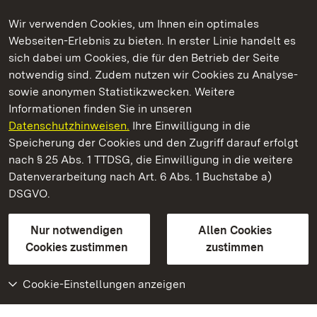
Wir verwenden Cookies, um Ihnen ein optimales
Webseiten-Erlebnis zu bieten. In erster Linie handelt es
Kommen. Staunen. Genießen.
sich dabei um Cookies, die für den Betrieb der Seite
notwendig sind. Zudem nutzen wir Cookies zu Analyse-
sowie anonymen Statistikzwecken. Weitere
Informationen finden Sie in unseren
Datenschutzhinweisen.
Ihre Einwilligung in die
Staatliche Schlösser und Gärten Baden‑Württemberg
Speicherung der Cookies und den Zugriff darauf erfolgt
nach § 25 Abs. 1 TTDSG, die Einwilligung in die weitere
Staatliche Schlösser und Gärten Baden-Württemberg
Datenverarbeitung nach Art. 6 Abs. 1 Buchstabe a)
DSGVO.
Kontakt
FAQ
Impressum
Datenschutz
Gebärdensprache
Leichte Sprache
Erklärung zur Barrierefreiheit
Nur notwendigen
Allen Cookies
BITV-konform (geprüfte Seiten)
Cookies zustimmen
zustimmen
Cookie-Einstellungen anzeigen
Weiteres
Portal
Monumente