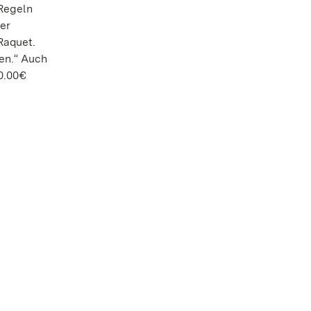
Regeln
der
Raquet.
en.“ Auch
0.00€