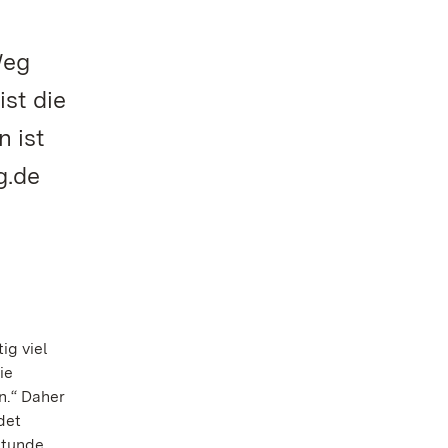
Weg
st die
n ist
g.de
ig viel
ie
n.“ Daher
det
Stunde