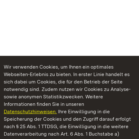
Wir verwenden Cookies, um Ihnen ein optimales
Webseiten-Erlebnis zu bieten. In erster Linie handelt es
Kommen. Staunen. Genießen.
sich dabei um Cookies, die für den Betrieb der Seite
notwendig sind. Zudem nutzen wir Cookies zu Analyse-
sowie anonymen Statistikzwecken. Weitere
Informationen finden Sie in unseren
Datenschutzhinweisen.
Ihre Einwilligung in die
Staatliche Schlösser und Gärten Baden‑Württemberg
Speicherung der Cookies und den Zugriff darauf erfolgt
nach § 25 Abs. 1 TTDSG, die Einwilligung in die weitere
Staatliche Schlösser und Gärten Baden-Württemberg
Datenverarbeitung nach Art. 6 Abs. 1 Buchstabe a)