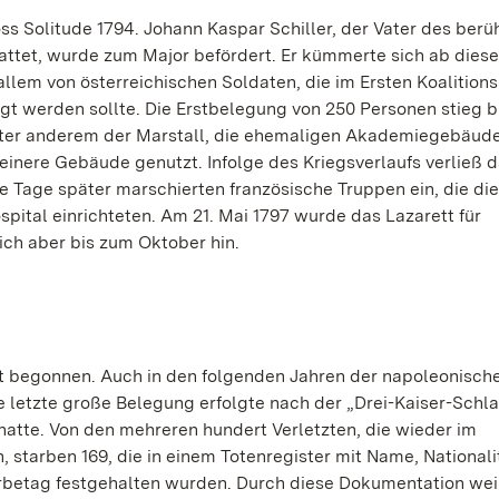
oss Solitude 1794. Johann Kaspar Schiller, der Vater des ber
hattet, wurde zum Major befördert. Er kümmerte sich ab dies
llem von österreichischen Soldaten, die im Ersten Koalitions
 werden sollte. Die Erstbelegung von 250 Personen stieg bi
nter anderem der Marstall, die ehemaligen Akademiegebäude
inere Gebäude genutzt. Infolge des Kriegsverlaufs verließ 
ge Tage später marschierten französische Truppen ein, die die
pital einrichteten. Am 21. Mai 1797 wurde das Lazarett für
ich aber bis zum Oktober hin.
erst begonnen. Auch in den folgenden Jahren der napoleonisch
e letzte große Belegung erfolgte nach der „Drei-Kaiser-Schla
hatte. Von den mehreren hundert Verletzten, die wieder im
tarben 169, die in einem Totenregister mit Name, Nationali
erbetag festgehalten wurden. Durch diese Dokumentation we