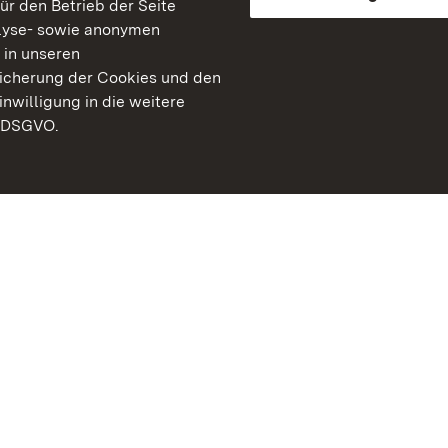
für den Betrieb der Seite
lyse- sowie anonymen
 in unseren
peicherung der Cookies und den
inwilligung in die weitere
) DSGVO.
Staatliche Schlösser un
Baden-Württemberg
Kontakt
FAQ
Impressum
Datenschutz
Gebärdensprache
Leichte Sprache
Erklärung zur Barrierefre
BITV-konform (geprüfte S