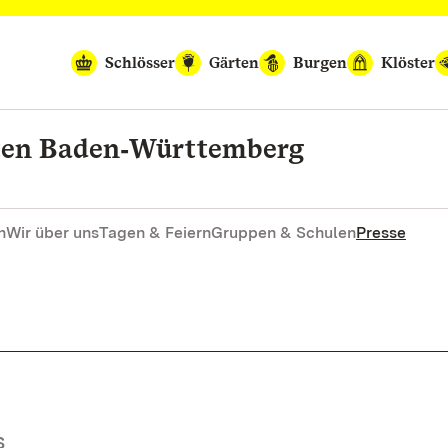
Schlösser
Gärten
Burgen
Klöster
rten Baden‑Württemberg
n
Wir über uns
Tagen & Feiern
Gruppen & Schulen
Presse
S