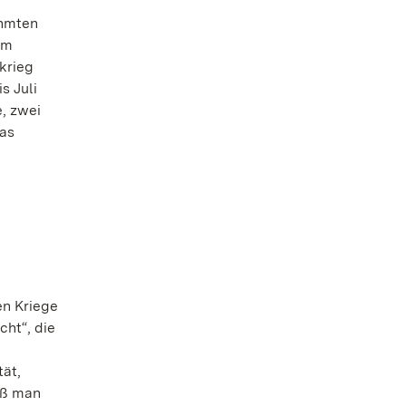
ühmten
em
krieg
s Juli
, zwei
das
en Kriege
cht“, die
tät,
iß man