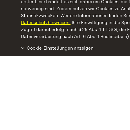
erster Linie handelt es sich dabei um Cookies, die 
notwendig sind. Zudem nutzen wir Cookies zu Ana
Statistikzwecken. Weitere Informationen finden Sie
Datenschutzhinweisen.
Ihre Einwilligung in die S
Kommen. Staunen. Genießen.
Zugriff darauf erfolgt nach § 25 Abs. 1 TTDSG, die E
Datenverarbeitung nach Art. 6 Abs. 1 Buchstabe a
Cookie-Einstellungen anzeigen
Staatliche Schlösser und Gärten Baden‑Württemberg