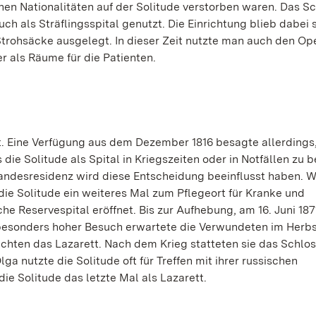
hen Nationalitäten auf der Solitude verstorben waren. Das S
ch als Sträflingsspital genutzt. Die Einrichtung blieb dabei 
 Strohsäcke ausgelegt. In dieser Zeit nutzte man auch den Op
 als Räume für die Patienten.
t. Eine Verfügung aus dem Dezember 1816 besagte allerdings
ie Solitude als Spital in Kriegszeiten oder in Notfällen zu
r Landesresidenz wird diese Entscheidung beeinflusst haben. 
ie Solitude ein weiteres Mal zum Pflegeort für Kranke und
e Reservespital eröffnet. Bis zur Aufhebung, am 16. Juni 18
 besonders hoher Besuch erwartete die Verwundeten im Herbs
chten das Lazarett. Nach dem Krieg statteten sie das Schlo
ga nutzte die Solitude oft für Treffen mit ihrer russischen
ie Solitude das letzte Mal als Lazarett.