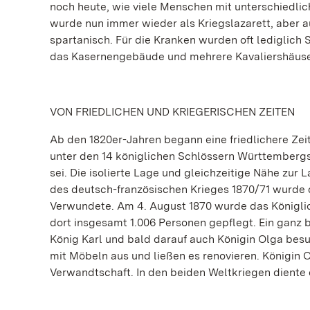
noch heute, wie viele Menschen mit unterschiedlic
wurde nun immer wieder als Kriegslazarett, aber au
spartanisch. Für die Kranken wurden oft lediglich
das Kasernengebäude und mehrere Kavaliershäuser
VON FRIEDLICHEN UND KRIEGERISCHEN ZEITEN
Ab den 1820er-Jahren begann eine friedlichere Zei
unter den 14 königlichen Schlössern Württembergs d
sei. Die isolierte Lage und gleichzeitige Nähe zu
des deutsch-französischen Krieges 1870/71 wurde d
Verwundete. Am 4. August 1870 wurde das Königlich
dort insgesamt 1.006 Personen gepflegt. Ein ganz
König Karl und bald darauf auch Königin Olga besu
mit Möbeln aus und ließen es renovieren. Königin Ol
Verwandtschaft. In den beiden Weltkriegen diente d