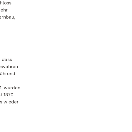
chloss
sehr
ernbau,
, dass
 bewahren
Während
71, wurden
t 1870.
ss wieder