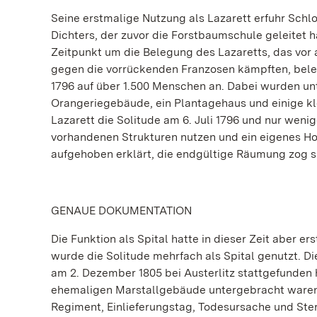
Seine erstmalige Nutzung als Lazarett erfuhr Schl
Dichters, der zuvor die Forstbaumschule geleitet 
Zeitpunkt um die Belegung des Lazaretts, das vor a
gegen die vorrückenden Franzosen kämpften, belegt
1796 auf über 1.500 Menschen an. Dabei wurden u
Orangeriegebäude, ein Plantagehaus und einige kle
Lazarett die Solitude am 6. Juli 1796 und nur weni
vorhandenen Strukturen nutzen und ein eigenes Hos
aufgehoben erklärt, die endgültige Räumung zog s
GENAUE DOKUMENTATION
Die Funktion als Spital hatte in dieser Zeit aber 
wurde die Solitude mehrfach als Spital genutzt. Di
am 2. Dezember 1805 bei Austerlitz stattgefunden 
ehemaligen Marstallgebäude untergebracht waren, s
Regiment, Einlieferungstag, Todesursache und St