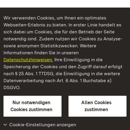
Wir verwenden Cookies, um Ihnen ein optimales
Webseiten-Erlebnis zu bieten. In erster Linie handelt es
Kommen. Staunen. Genießen.
sich dabei um Cookies, die für den Betrieb der Seite
notwendig sind. Zudem nutzen wir Cookies zu Analyse-
sowie anonymen Statistikzwecken. Weitere
Informationen finden Sie in unseren
Datenschutzhinweisen.
Ihre Einwilligung in die
Staatliche Schlösser und Gärten Baden‑Württemberg
Speicherung der Cookies und den Zugriff darauf erfolgt
nach § 25 Abs. 1 TTDSG, die Einwilligung in die weitere
Staatliche Schlösser und Gärten Baden-Württemberg
Datenverarbeitung nach Art. 6 Abs. 1 Buchstabe a)
DSGVO.
Kontakt
FAQ
Impressum
Datenschutz
Gebärdensprache
Leichte Sprache
Erklärung zur Barrierefreiheit
Nur notwendigen
Allen Cookies
BITV-konform (geprüfte Seiten)
Cookies zustimmen
zustimmen
Cookie-Einstellungen anzeigen
Weiteres