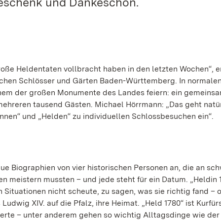
Geschenk und Dankeschön.
roße Heldentaten vollbracht haben in den letzten Wochen“, e
lichen Schlösser und Gärten Baden-Württemberg. In normale
einem der großen Monumente des Landes feiern: ein gemeins
mehreren tausend Gästen. Michael Hörrmann: „Das geht natür
dinnen“ und „Helden“ zu individuellen Schlossbesuchen ein“.
ue Biographien von vier historischen Personen an, die an sc
n meistern mussten – und jede steht für ein Datum. „Heldin 1
en Situationen nicht scheute, zu sagen, was sie richtig fand –
udwig XIV. auf die Pfalz, ihre Heimat. „Held 1780“ ist Kurfür
derte – unter anderem gehen so wichtig Alltagsdinge wie der