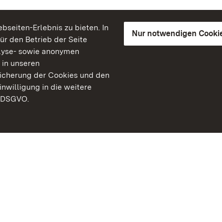
seiten-Erlebnis zu bieten. In
Nur notwendigen Cooki
für den Betrieb der Seite
lyse- sowie anonymen
 in unseren
peicherung der Cookies und den
inwilligung in die weitere
) DSGVO.
Staatliche Schlösser un
Baden-Württemberg
Kontakt
FAQ
Impressum
Datenschutz
Gebärdensprache
Leichte Sprache
Erklärung zur Barrierefre
BITV-konform (geprüfte S