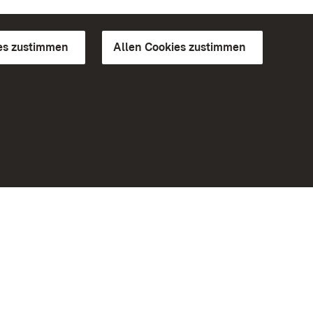
es zustimmen
Allen Cookies zustimmen
d Gärten
Weiteres
Portal
Monumente
Besuchen Sie uns auf Facebook
Besuchen Sie uns auf Instagram
Besuchen Sie uns auf Youtube
Lernen Sie unsere Apps kennen
iheit
Google Play Store
eiten)
App Store für iPhone