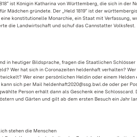
818“ ist Königin Katharina von Württemberg, die sich in der N
für Mädchen gründete. Der „Held 1819“ ist der württembergi
eine konstitutionelle Monarchie, ein Staat mit Verfassung, w
rte die Landwirtschaft und schuf das Cannstatter Volksfest.
nd in heutiger Bildsprache, fragen die Staatlichen Schlösser
 Held? Wer hat sich in Coronazeiten heldenhaft verhalten? Wer
twickelt? Wer einer persönlichen Heldin oder einem Helden 
kann sich per Mail heldenhaft2020@ssg.bwl.de oder per Pos
gwählte Person erhält dann als Geschenk eine Schlosscard. 
löstern und Gärten und gilt ab dem ersten Besuch ein Jahr la
rlich stehen die Menschen