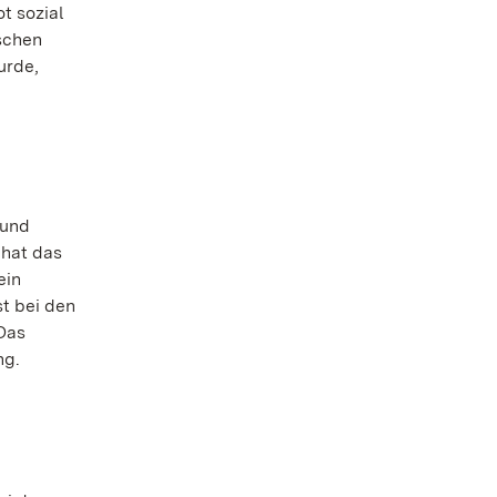
ot sozial
schen
urde,
 und
 hat das
ein
t bei den
Das
ng.