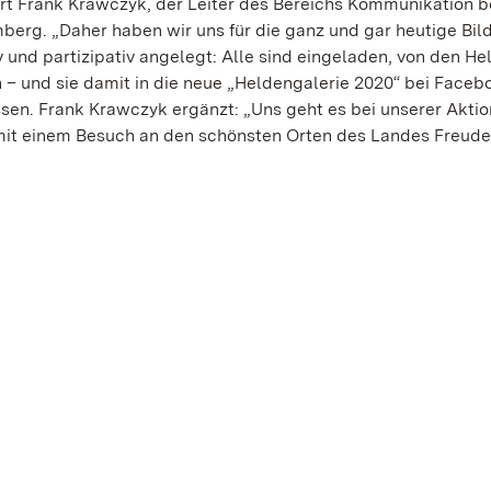
lärt Frank Krawczyk, der Leiter des Bereichs Kommunikation b
erg. „Daher haben wir uns für die ganz und gar heutige Bil
v und partizipativ angelegt: Alle sind eingeladen, von den He
 – und sie damit in die neue „Heldengalerie 2020“ bei Faceb
en. Frank Krawczyk ergänzt: „Uns geht es bei unserer Akti
 mit einem Besuch an den schönsten Orten des Landes Freude