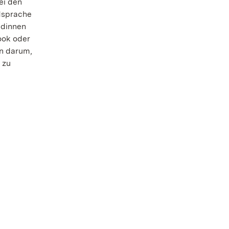
ei den
dsprache
ldinnen
ook oder
on darum,
 zu