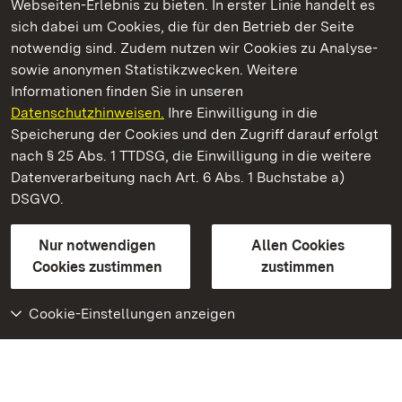
Webseiten-Erlebnis zu bieten. In erster Linie handelt es
Kommen. Staunen. Genießen.
sich dabei um Cookies, die für den Betrieb der Seite
notwendig sind. Zudem nutzen wir Cookies zu Analyse-
sowie anonymen Statistikzwecken. Weitere
Informationen finden Sie in unseren
Datenschutzhinweisen.
Ihre Einwilligung in die
Staatliche Schlösser und Gärten Baden‑Württemberg
Speicherung der Cookies und den Zugriff darauf erfolgt
nach § 25 Abs. 1 TTDSG, die Einwilligung in die weitere
Staatliche Schlösser und Gärten Baden-Württemberg
Datenverarbeitung nach Art. 6 Abs. 1 Buchstabe a)
DSGVO.
Kontakt
FAQ
Impressum
Datenschutz
Gebärdensprache
Leichte Sprache
Erklärung zur Barrierefreiheit
Nur notwendigen
Allen Cookies
BITV-konform (geprüfte Seiten)
Cookies zustimmen
zustimmen
Cookie-Einstellungen anzeigen
Weiteres
Portal
Monumente
Besuchen Sie uns auf
Facebook