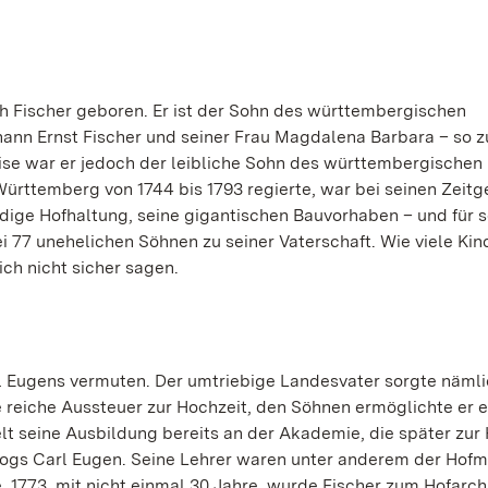
h Fischer geboren. Er ist der Sohn des württembergischen
ann Ernst Fischer und seiner Frau Magdalena Barbara – so 
eise war er jedoch der leibliche Sohn des württembergischen
Württemberg von 1744 bis 1793 regierte, war bei seinen Zeit
dige Hofhaltung, seine gigantischen Bauvorhaben – und für s
i 77 unehelichen Söhnen zu seiner Vaterschaft. Wie viele Kin
ich nicht sicher sagen.
rl Eugens vermuten. Der umtriebige Landesvater sorgte nämli
e reiche Aussteuer zur Hochzeit, den Söhnen ermöglichte er e
ielt seine Ausbildung bereits an der Akademie, die später zur
ogs Carl Eugen. Seine Lehrer waren unter anderem der Hofm
. 1773, mit nicht einmal 30 Jahre, wurde Fischer zum Hofarch