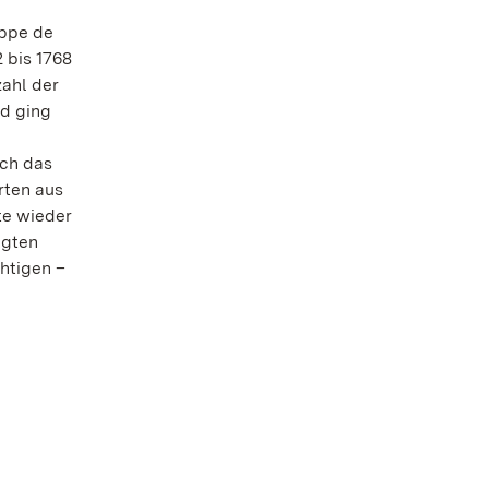
ippe de
 bis 1768
zahl der
nd ging
sch das
rten aus
te wieder
ugten
htigen –