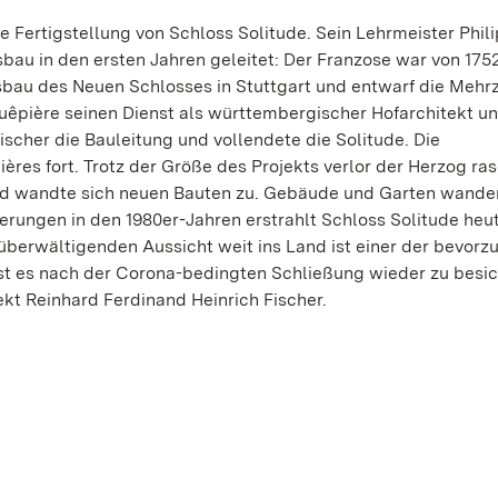
e Fertigstellung von Schloss Solitude. Sein Lehrmeister Phil
au in den ersten Jahren geleitet: Der Franzose war von 1752
sbau des Neuen Schlosses in Stuttgart und entwarf die Mehr
Guêpière seinen Dienst als württembergischer Hofarchitekt u
scher die Bauleitung und vollendete die Solitude. Die
ières fort. Trotz der Größe des Projekts verlor der Herzog ra
und wandte sich neuen Bauten zu. Gebäude und Garten wande
rungen in den 1980er-Jahren erstrahlt Schloss Solitude heu
 überwältigenden Aussicht weit ins Land ist einer der bevorz
ist es nach der Corona-bedingten Schließung wieder zu besic
ekt Reinhard Ferdinand Heinrich Fischer.