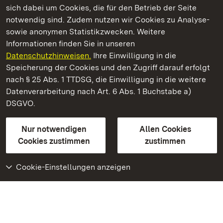
sich dabei um Cookies, die für den Betrieb der Seite
notwendig sind. Zudem nutzen wir Cookies zu Analyse-
sowie anonymen Statistikzwecken. Weitere
Informationen finden Sie in unseren
Datenschutzhinweisen.
Ihre Einwilligung in die
Staatliche Schlösser und Gärten Baden‑Württemberg
Speicherung der Cookies und den Zugriff darauf erfolgt
nach § 25 Abs. 1 TTDSG, die Einwilligung in die weitere
Staatliche Schlösser und Gärten Baden-Württemberg
Datenverarbeitung nach Art. 6 Abs. 1 Buchstabe a)
DSGVO.
Kontakt
FAQ
Impressum
Datenschutz
Gebärdensprache
Leichte Sprache
Erklärung zur Barrierefreiheit
Nur notwendigen
Allen Cookies
BITV-konform (geprüfte Seiten)
Cookies zustimmen
zustimmen
Cookie-Einstellungen anzeigen
Weiteres
Portal
Monumente
Besuchen Sie uns auf
Facebook
Besuchen Sie uns auf