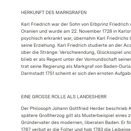
HERKUNFT DES MARKGRAFEN
Karl Friedrich war der Sohn von Erbprinz Friedric
Oranien und wurde am 22. November 1728 in Karls
psychisch erkrankt war, übernahm Karl Friedrich
seine Erziehung. Karl Friedrich studierte an der A
über die Stränge: Verschwendung, Glücksspiel und
blieb er als Regent unter der Vormundschaft sein
trat seine Regierung als Markgraf von Baden-Durlac
Darmstadt 1751 scheint er sich den ernsten Aufga
EINE GROSSE ROLLE ALS LANDESHERR
Der Philosoph Johann Gottfried Herder beschrieb Ka
spätere Großherzog gilt als Musterbeispiel eines z
Gründervater des modernen, liberalen Baden. Er fö
1767 verbot er die Folter und hob 1783 die Leibeige