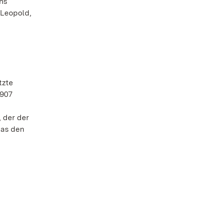
hs
 Leopold,
tzte
1907
 der der
das den