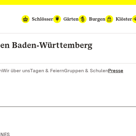
Schlösser
Gärten
Burgen
Klöster
rten Baden‑Württemberg
n
Wir über uns
Tagen & Feiern
Gruppen & Schulen
Presse
INES