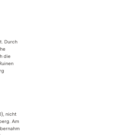
t. Durch
che
h die
Ruinen
rg
), nicht
hberg. Am
 übernahm