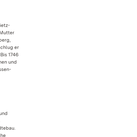
ietz-
Mutter
berg,
schlug er
Bis 1746
chen und
ssen-
 und
s
dtebau.
che