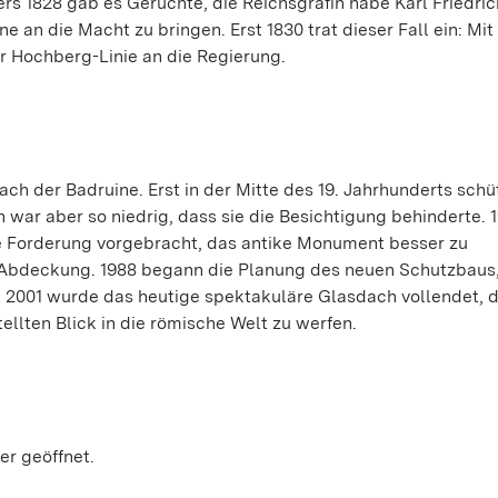
s 1828 gab es Gerüchte, die Reichsgräfin habe Karl Friedric
 an die Macht zu bringen. Erst 1830 trat dieser Fall ein: Mit
er Hochberg-Linie an die Regierung.
ach der Badruine. Erst in der Mitte des 19. Jahrhunderts schü
n war aber so niedrig, dass sie die Besichtigung behinderte. 
e Forderung vorgebracht, das antike Monument besser zu
te Abdeckung. 1988 begann die Planung des neuen Schutzbaus,
t 2001 wurde das heutige spektakuläre Glasdach vollendet, 
llten Blick in die römische Welt zu werfen.
er geöffnet.