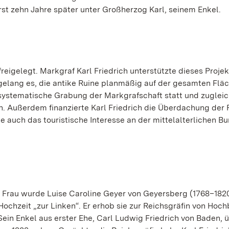
rst zehn Jahre später unter Großherzog Karl, seinem Enkel.
eigelegt. Markgraf Karl Friedrich unterstützte dieses Projek
gelang es, die antike Ruine planmäßig auf der gesamten Flä
systematische Grabung der Markgrafschaft statt und zugleic
n. Außerdem finanzierte Karl Friedrich die Überdachung der 
e auch das touristische Interesse an der mittelalterlichen Bu
ne Frau wurde Luise Caroline Geyer von Geyersberg (1768–1820
Hochzeit „zur Linken“. Er erhob sie zur Reichsgräfin von Hoc
. Sein Enkel aus erster Ehe, Carl Ludwig Friedrich von Baden,