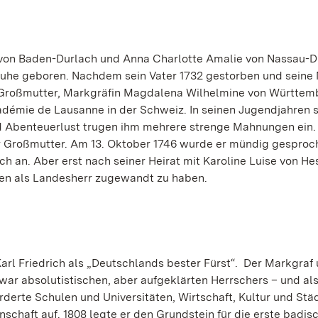
h von Baden-Durlach und Anna Charlotte Amalie von Nassau-D
ruhe geboren. Nachdem sein Vater 1732 gestorben und seine 
s Großmutter, Markgräfin Magdalena Wilhelmine von Württem
cadémie de Lausanne in der Schweiz. In seinen Jugendjahren 
 Abenteuerlust trugen ihm mehrere strenge Mahnungen ein. 
er Großmutter. Am 13. Oktober 1746 wurde er mündig gespro
h an. Aber erst nach seiner Heirat mit Karoline Luise von He
ben als Landesherr zugewandt zu haben.
rl Friedrich als „Deutschlands bester Fürst“.
Der Markgraf
war absolutistischen, aber aufgeklärten Herrschers – und al
rderte Schulen und Universitäten, Wirtschaft, Kultur und Stä
nschaft auf. 1808 legte er den Grundstein für die erste badis