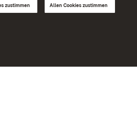
es zustimmen
Allen Cookies zustimmen
d Gärten
Weiteres
Portal
Monumente
Besuchen Sie uns auf Facebook
Besuchen Sie uns auf Instagram
Besuchen Sie uns auf Youtube
Lernen Sie unsere Apps kennen
iheit
Google Play Store
eiten)
App Store für iPhone