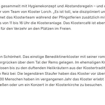
g gesammelt mit Hygienekonzept und Abstandsregeln – und 
er vom Team von Kloster Lorch. „Es ist toll, wie diszipliniert u
net das Klosterteam während der Pfingstferien zusätzlich m
on 11 bis 16 Uhr die Klosteranlage. Das Klostercafé ist eben
für den Verzehr an den Plätzen im Freien.
len Schönheit. Das einstige Benediktinerkloster mit seiner ro
 Bergrücken über dem Tal der Rems gelegen. Im ehemaligen 
 Rosen bis zu den duftenden Heilkräutern aus der Klostertradi
Reiz bei: Die legendären Staufer haben das Kloster vor über
000 Menschen haben im vergangenen Jahr das Kloster erlebt 
eßen oder um ein Konzert in der Klosterkirche zu besuchen.