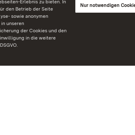
seiten-Erlebnis zu bieten. In
Nur notwendigen Cooki
für den Betrieb der Seite
lyse- sowie anonymen
 in unseren
peicherung der Cookies und den
inwilligung in die weitere
) DSGVO.
Staatliche Schlösser un
Baden-Württemberg
Kontakt
FAQ
Impressum
Datenschutz
Gebärdensprache
Leichte Sprache
Erklärung zur Barrierefre
BITV-konform (geprüfte S