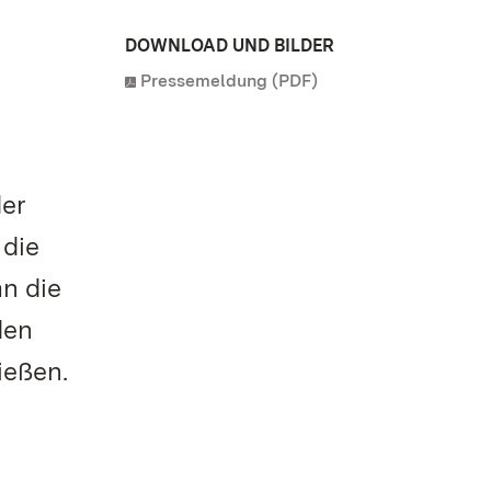
DOWNLOAD UND BILDER
Pressemeldung (PDF)
der
 die
n die
den
ießen.