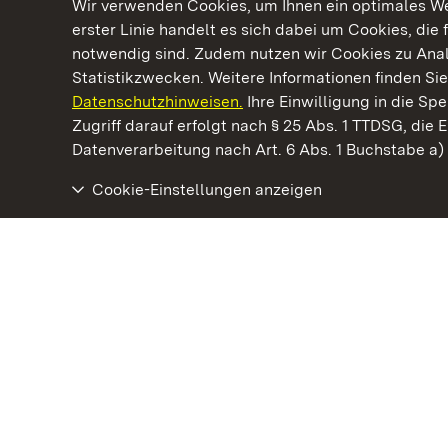
Wir verwenden Cookies, um Ihnen ein optimales Web
erster Linie handelt es sich dabei um Cookies, die 
notwendig sind. Zudem nutzen wir Cookies zu Ana
Statistikzwecken. Weitere Informationen finden Sie
Datenschutzhinweisen.
Ihre Einwilligung in die S
Kommen. Staunen. Genießen.
Zugriff darauf erfolgt nach § 25 Abs. 1 TTDSG, die E
Datenverarbeitung nach Art. 6 Abs. 1 Buchstabe a
Cookie-Einstellungen anzeigen
Staatliche Schlösser und Gärten Baden‑Württemberg