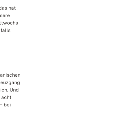
das hat
nsere
ittwochs
falls
manischen
Kreuzgang
tion. Und
 acht
– bei