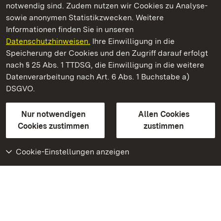
notwendig sind. Zudem nutzen wir Cookies zu Analyse-
sowie anonymen Statistikzwecken. Weitere
Informationen finden Sie in unseren
Datenschutzhinweisen.
Ihre Einwilligung in die
Staatliche Schlösser und Gärten Baden‑Württemberg
Speicherung der Cookies und den Zugriff darauf erfolgt
nach § 25 Abs. 1 TTDSG, die Einwilligung in die weitere
Staatliche Schlösser und Gärten Baden-Württemberg
Datenverarbeitung nach Art. 6 Abs. 1 Buchstabe a)
DSGVO.
Kontakt
FAQ
Impressum
Datenschutz
Gebärdensprache
Leichte Sprache
Erklärung zur Barrierefreiheit
Nur notwendigen
Allen Cookies
BITV-konform (geprüfte Seiten)
Cookies zustimmen
zustimmen
Cookie-Einstellungen anzeigen
Weiteres
Portal
Monumente
Besuchen Sie uns auf
Facebook
Besuchen Sie uns auf
Instagram