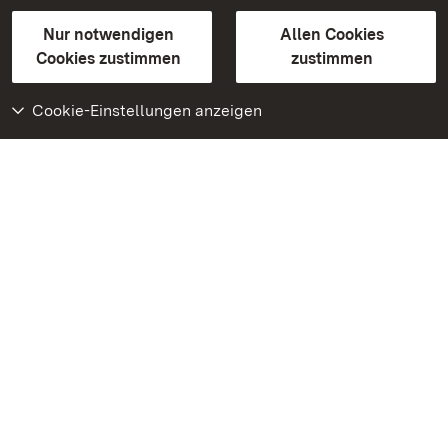
Gebärdensprache
Leichte Sprache
Erklärung zur Barrierefreiheit
Nur notwendigen
Allen Cookies
BITV-konform (geprüfte Seiten)
Cookies zustimmen
zustimmen
Cookie-Einstellungen anzeigen
Weiteres
Portal
Monumente
Besuchen Sie uns auf
Facebook
Besuchen Sie uns auf
Instagram
Besuchen Sie uns auf
Youtube
Lernen Sie unsere Apps
kennen
Google Play Store
App Store für iPhone