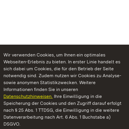
Wir verwenden Cookies, um Ihnen ein optimales
Webseiten-Erlebnis zu bieten. In erster Linie handelt es
Kommen. Staunen. Genießen.
sich dabei um Cookies, die für den Betrieb der Seite
notwendig sind. Zudem nutzen wir Cookies zu Analyse-
sowie anonymen Statistikzwecken. Weitere
Informationen finden Sie in unseren
Datenschutzhinweisen.
Ihre Einwilligung in die
Staatliche Schlösser und Gärten Baden‑Württemberg
Speicherung der Cookies und den Zugriff darauf erfolgt
nach § 25 Abs. 1 TTDSG, die Einwilligung in die weitere
Staatliche Schlösser und Gärten Baden-Württemberg
Datenverarbeitung nach Art. 6 Abs. 1 Buchstabe a)
DSGVO.
Kontakt
FAQ
Impressum
Datenschutz