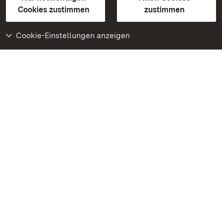
BITV-konform (geprüfte Seiten)
Cookies zustimmen
zustimmen
Cookie-Einstellungen anzeigen
Weiteres
Portal
Monumente
Besuchen Sie uns auf
Facebook
Besuchen Sie uns auf
Instagram
Besuchen Sie uns auf
Youtube
Lernen Sie unsere Apps
kennen
Google Play Store
App Store für iPhone