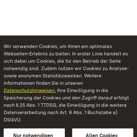
Wir verwenden Cookies, um Ihnen ein optimales
Webseiten-Erlebnis zu bieten. In erster Linie handelt es
Kommen. Staunen. Genießen.
sich dabei um Cookies, die für den Betrieb der Seite
notwendig sind. Zudem nutzen wir Cookies zu Analyse-
sowie anonymen Statistikzwecken. Weitere
Informationen finden Sie in unseren
Datenschutzhinweisen.
Ihre Einwilligung in die
Staatliche Schlösser und Gärten Baden‑Württemberg
Speicherung der Cookies und den Zugriff darauf erfolgt
nach § 25 Abs. 1 TTDSG, die Einwilligung in die weitere
Staatliche Schlösser und Gärten Baden-Württemberg
Datenverarbeitung nach Art. 6 Abs. 1 Buchstabe a)
DSGVO.
Kontakt
FAQ
Impressum
Datenschutz
Gebärdensprache
Leichte Sprache
Erklärung zur Barrierefreiheit
Nur notwendigen
Allen Cookies