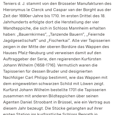
Teniers d. J. stammt von den Brüsseler Manufakturen des
Hieronymus le Clerck und Caspar van der Borght aus der
Zeit der 1690er-Jahre bis 1710. Im ersten Drittel des 18.
Jahrhunderts erfolgte dort die Herstellung der vier
Wandteppiche, die sich in Schloss Mannheim erhalten
haben: „Bauernkirmes“, „Tanzende Bauern“, „Feiernde
Jagdgesellschaft“ und „Fischerkai“. Alle vier Tapisserien
zeigen in der Mitte der oberen Bordüre das Wappen des
Hauses Pfalz-Neuburg und verweisen damit auf den
Auftraggeber der Serie, den regierenden Kurfürsten
Johann Wilhelm (1658-1716). Vermutlich waren die
Tapisserien für dessen Bruder und designierten
Nachfolger Carl Philipp bestimmt, wie das Wappen mit
dem eingewebten schwarzen Schild mit Löwen zeigt.
Kurfürst Johann Wilhelm bestellte 1701 die Tapisserien
zusammen mit anderen Bildteppichen über seinen
Agenten Daniel Stroobant in Brüssel, wie ein Vertrag aus
diesem Jahr bezeugt. Die Stücke gelangten auf ihrer
ersten Station ins kurfürstliche Schloss Benrath in