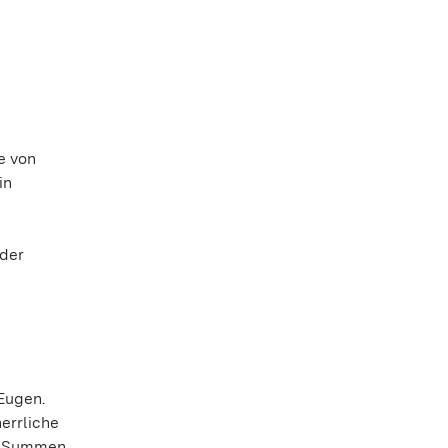
e von
in
 der
Eugen.
errliche
re Summen