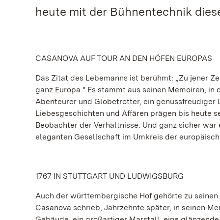
heute mit der Bühnentechnik dieser
CASANOVA AUF TOUR AN DEN HÖFEN EUROPAS
Das Zitat des Lebemanns ist berühmt: „Zu jener Z
ganz Europa." Es stammt aus seinen Memoiren, in 
Abenteurer und Globetrotter, ein genussfreudiger 
Liebesgeschichten und Affären prägen bis heute s
Beobachter der Verhältnisse. Und ganz sicher war e
eleganten Gesellschaft im Umkreis der europäisch
1767 IN STUTTGART UND LUDWIGSBURG
Auch der württembergische Hof gehörte zu seinen 
Casanova schrieb, Jahrzehnte später, in seinen Me
Gebäude, ein großartiger Marstall, eine glänzende