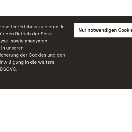
seiten-Erlebnis zu bieten. In
Nur notwendigen Cooki
für den Betrieb der Seite
lyse- sowie anonymen
 in unseren
peicherung der Cookies und den
inwilligung in die weitere
) DSGVO.
Staatliche Schlösser un
Baden-Württemberg
Kontakt
FAQ
Impressum
Datenschutz
Gebärdensprache
Leichte Sprache