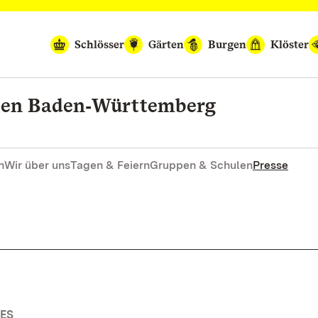
Schlösser
Gärten
Burgen
Klöster
rten Baden‑Württemberg
n
Wir über uns
Tagen & Feiern
Gruppen & Schulen
Presse
ES