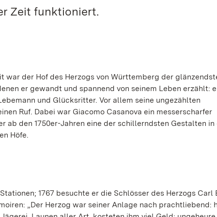
 Zeit funktioniert.
eit war der Hof des Herzogs von Württemberg der glänzendst
denen er gewandt und spannend von seinem Leben erzählt: e
Lebemann und Glücksritter. Vor allem seine ungezählten
einen Ruf. Dabei war Giacomo Casanova ein messerscharfer
r ab den 1750er-Jahren eine der schillerndsten Gestalten in
en Höfe.
Stationen; 1767 besuchte er die Schlösser des Herzogs Carl 
moiren: „Der Herzog war seiner Anlage nach prachtliebend: h
 Jägerei, Launen aller Art, kosteten ihm viel Geld; ungeheu