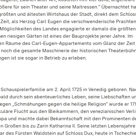
ßere für sein Theater und seine Maitressen.“ Übernachtet ha
größten und ältesten Wirtshaus der Stadt, direkt dem Schlos
eit, als Herzog Carl Eugen die verschwenderische Prachten
len Möglichkeiten des Landes engagierte er damals die größten
nen riesigen Gärten ist eines der Bauprojekte jener Jahre. Im
en Räume des Carl-Eugen-Appartements vom Glanz der Zeit 
ch noch die gesamte Maschinerie der historischen Theaterbüh
en ist sie sogar in Betrieb zu erleben.
chauspielerfamilie am 2. April 1725 in Venedig geboren. N
 bald durch sein abenteuerliches Leben, seine Liebschaften u
gen „Schmähungen gegen die heilige Religion“ wurde er 17
kuläre Flucht aus den Bleikammern, den venezianischen Verli
opa und machte dabei Bekanntschaft mit den Prominenten de
 Großen bis zu Zarin Katharina II. Seine letzten Lebensjahre
ar des Fürsten Waldstein auf Schloss Dux, heute in Tschechie