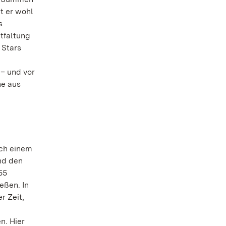
t er wohl
s
tfaltung
 Stars
– und vor
ne aus
ach einem
nd den
55
eßen. In
r Zeit,
n. Hier