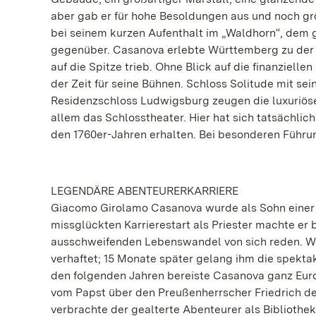
aber gab er für hohe Besoldungen aus und noch grö
bei seinem kurzen Aufenthalt im „Waldhorn“, dem 
gegenüber. Casanova erlebte Württemberg zu der Z
auf die Spitze trieb. Ohne Blick auf die finanziel
der Zeit für seine Bühnen. Schloss Solitude mit sei
Residenzschloss Ludwigsburg zeugen die luxuriös
allem das Schlosstheater. Hier hat sich tatsächli
den 1760er-Jahren erhalten. Bei besonderen Führung
LEGENDÄRE ABENTEURERKARRIERE
Giacomo Girolamo Casanova wurde als Sohn einer S
missglückten Karrierestart als Priester machte er
ausschweifenden Lebenswandel von sich reden. We
verhaftet; 15 Monate später gelang ihm die spekta
den folgenden Jahren bereiste Casanova ganz Eur
vom Papst über den Preußenherrscher Friedrich den
verbrachte der gealterte Abenteurer als Bibliothek