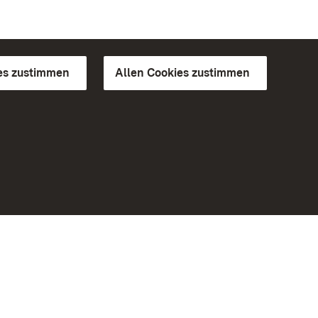
es zustimmen
Allen Cookies zustimmen
d Gärten
Weiteres
Portal
Monumente
Besuchen Sie uns auf Facebook
Besuchen Sie uns auf Instagram
Besuchen Sie uns auf Youtube
Lernen Sie unsere Apps kennen