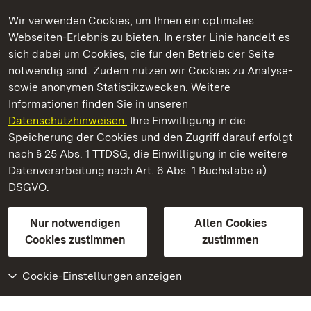
Wir verwenden Cookies, um Ihnen ein optimales
Webseiten-Erlebnis zu bieten. In erster Linie handelt es
Kommen. Staunen. Genießen.
sich dabei um Cookies, die für den Betrieb der Seite
notwendig sind. Zudem nutzen wir Cookies zu Analyse-
sowie anonymen Statistikzwecken. Weitere
Informationen finden Sie in unseren
Datenschutzhinweisen.
Ihre Einwilligung in die
Staatliche Schlösser und Gärten Baden‑Württemberg
Speicherung der Cookies und den Zugriff darauf erfolgt
nach § 25 Abs. 1 TTDSG, die Einwilligung in die weitere
Staatliche Schlösser und Gärten Baden-Württemberg
Datenverarbeitung nach Art. 6 Abs. 1 Buchstabe a)
DSGVO.
Kontakt
FAQ
Impressum
Datenschutz
Gebärdensprache
Leichte Sprache
Erklärung zur Barrierefreiheit
Nur notwendigen
Allen Cookies
BITV-konform (geprüfte Seiten)
Cookies zustimmen
zustimmen
Cookie-Einstellungen anzeigen
Weiteres
Portal
Monumente