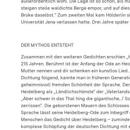
außerordentlich wohl. Die Lage ist so schön, als m
steigen steile waldichte Berge empor, und auf dies
Brüke daselbst.“ Zum zweiten Mal kam Hölderlin si
Universität Jena verlassen hatte. Drei Jahre späte
DER MYTHOS ENTSTEHT
Zusammen mit den weiteren Gedichten erschien „He
215 Jahren. Berühmt ist der Anfang der Ode an Heide
Mutter nennen und dir schenken ein kunstlos Lied..
Dichtung folgend, kannte man in früheren Generat
geheimnisvoll fremden Schönheit der Sprache. Der D
Heidelberg als „Ländlichschönste“ der „Vaterlandss
„Aber schwer in das Thal hing die gigantische, / S
zerrissen“. Die geborstenen Mauern des Schlosses
Sprache lässt seine Heidelberg-Ode zum Inbegriff
Menschen das Gedicht über Heidelberg – zumindest 
komplexe Schöpfung der deutschen Dichtung mit ei