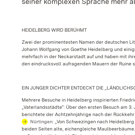
seiner komplexen Sprache mehr als
HEIDELBERG WIRD BERÜHMT
Zwei der prominentesten Namen der deutschen Lit
Johann Wolfgang von Goethe Heidelberg und einige J
mehrfach in der Neckarstadt auf und haben mit ih
den eindrucksvoll aufragenden Mauern der Ruine spi
EIN JUNGER DICHTER ENTDECKT DIE „LÄNDLICH
Mehrere Besuche in Heidelberg inspirierten Friedri
„Vaterlandsstädte“: Über den ersten Besuch am 3. J
berichtete der Achtzehnjährige nach der Rückkehr 
Nürtingen
: „Von Schwezingen nach Heidelberg 
beiden Seiten alte, eichengleiche Maulbeerbäume. 