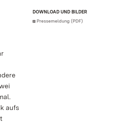
DOWNLOAD UND BILDER
Pressemeldung (PDF)
hr
ndere
zwei
mal.
k aufs
t