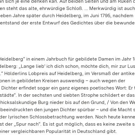
an sich je eine denken kan. Auf beiden Seiten und am Rüken 
en steht das alte, ehrwürdige Schloß. ... Merkwürdig ist auc
eben Jahre später durch Heidelberg, im Juni 1795, nachdem 
r entstand der erste Entwurf des Gedichtes über die bewunde
idelberg“ in einem Jahrbuch für gebildete Damen im Jahr 18
lberg: „Lange lieb' ich dich schon, möchte dich, mir zur Lust
.“ Hölderlins Lobpreis auf Heidelberg, im Versmaß der antik
ionen in gebildeten Kreisen auswendig – auch wegen der
ichter erfindet sogar ein ganz eigenes poetisches Wort: Er 
tädte“. In der sechsten und siebten Strophe schildert er das
chicksalskundige Burg nieder bis auf den Grund, / Von den W
 beeindruckten den jungen Dichter spürbar – und die Macht 
 der lyrischen Schlossbetrachtung werden. Noch heute kenne
der „Spur nach“. Es ist gut möglich, dass es keine zweite 
ner vergleichbaren Popularität in Deutschland gibt.