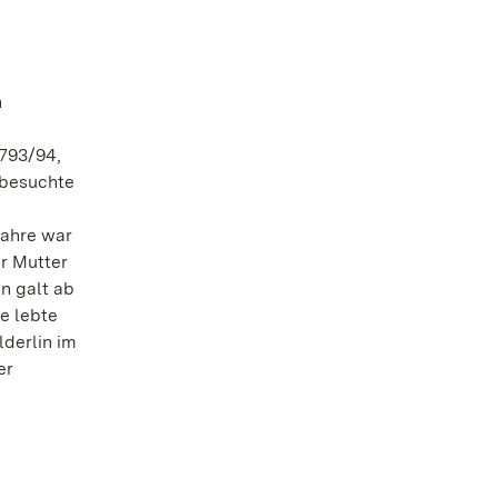
n
1793/94,
 besuchte
Jahre war
er Mutter
n galt ab
e lebte
lderlin im
er