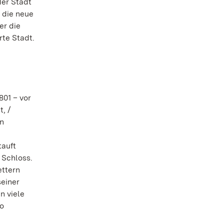
der Stadt
h die neue
er die
rte Stadt.
01 – vor
, /
en
tauft
 Schloss.
ettern
seiner
n viele
so