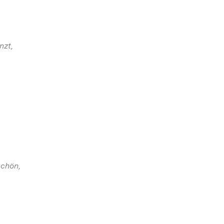
nzt,
schön,