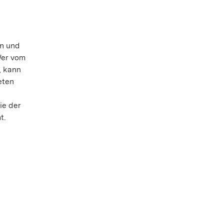
rn und
Wer vom
, kann
eten
ie der
t.