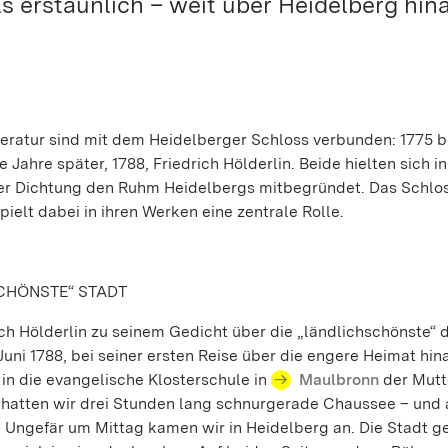
 erstaunlich – weit über Heidelberg hin
eratur sind mit dem Heidelberger Schloss verbunden: 1775 
ahre später, 1788, Friedrich Hölderlin. Beide hielten sich in
rer Dichtung den Ruhm Heidelbergs mitbegründet. Das Schlo
elt dabei in ihren Werken eine zentrale Rolle.
SCHÖNSTE“ STADT
ch Hölderlin zu seinem Gedicht über die „ländlichschönste“ 
uni 1788, bei seiner ersten Reise über die engere Heimat hin
in die evangelische Klosterschule in
Maulbronn
der Mutt
hatten wir drei Stunden lang schnurgerade Chaussee – und 
Ungefär um Mittag kamen wir in Heidelberg an. Die Stadt ge