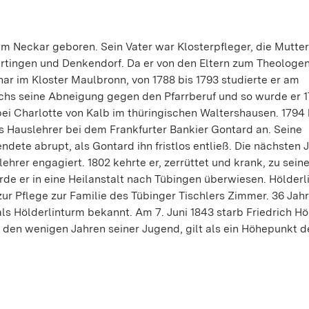
am Neckar geboren. Sein Vater war Klosterpfleger, die Mutter
Nürtingen und Denkendorf. Da er von den Eltern zum Theologe
r im Kloster Maulbronn, von 1788 bis 1793 studierte er am
chs seine Abneigung gegen den Pfarrberuf und so wurde er 
 bei Charlotte von Kalb im thüringischen Waltershausen. 1794
 als Hauslehrer bei dem Frankfurter Bankier Gontard an. Seine
dete abrupt, als Gontard ihn fristlos entließ. Die nächsten 
ehrer engagiert. 1802 kehrte er, zerrüttet und krank, zu sein
de er in eine Heilanstalt nach Tübingen überwiesen. Hölderli
ur Pflege zur Familie des Tübinger Tischlers Zimmer. 36 Jahr
ls Hölderlinturm bekannt. Am 7. Juni 1843 starb Friedrich Hö
n den wenigen Jahren seiner Jugend, gilt als ein Höhepunkt d