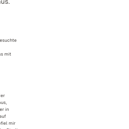
aus.
besuchte
ss mit
der
aus,
er in
auf
fiel mir