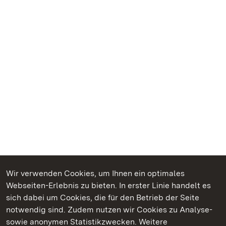
Wir verwenden Cookies, um Ihnen ein optimales
Webseiten-Erlebnis zu bieten. In erster Linie handelt es
Kommen. Staunen. Genießen.
sich dabei um Cookies, die für den Betrieb der Seite
notwendig sind. Zudem nutzen wir Cookies zu Analyse-
sowie anonymen Statistikzwecken. Weitere