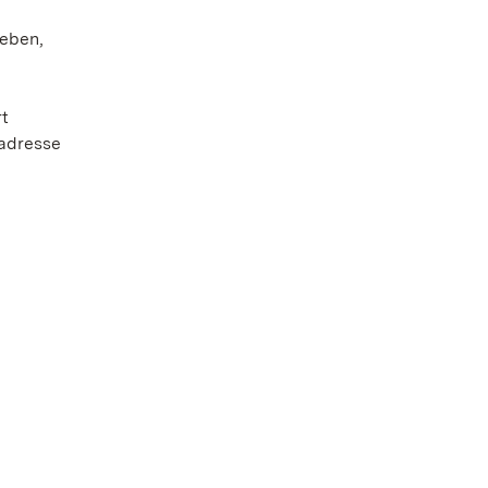
eben,
rt
tadresse