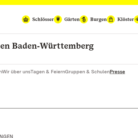
Schlösser
Gärten
Burgen
Klöster
rten Baden‑Württemberg
n
Wir über uns
Tagen & Feiern
Gruppen & Schulen
Presse
UNGEN