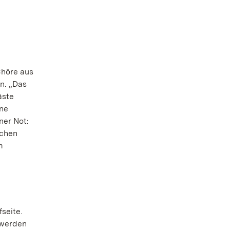
Chöre aus
n. „Das
äste
ine
ner Not:
ichen
m
seite.
 werden