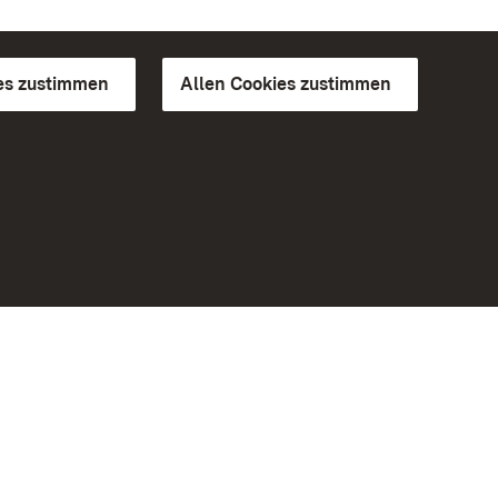
es zustimmen
Allen Cookies zustimmen
d Gärten
Weiteres
Portal
Monumente
Besuchen Sie uns auf Facebook
Besuchen Sie uns auf Instagram
Besuchen Sie uns auf Youtube
Lernen Sie unsere Apps kennen
iheit
Google Play Store
eiten)