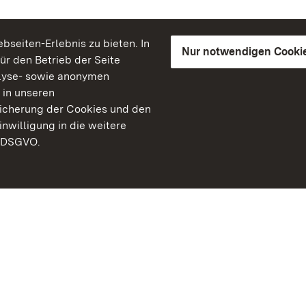
seiten-Erlebnis zu bieten. In
Nur notwendigen Cooki
für den Betrieb der Seite
lyse- sowie anonymen
 in unseren
peicherung der Cookies und den
inwilligung in die weitere
) DSGVO.
Staatliche Schlösser un
Baden-Württemberg
Kontakt
FAQ
Impressum
Datenschutz
Gebärdensprache
Leichte Sprache
Erklärung zur Barrierefre
BITV-konform (geprüfte S