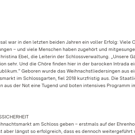
l war in den letzten beiden Jahren ein voller Erfolg: Viele 
ngen – und viele Menschen haben zugehört und mitgesunge
 Christina Ebel, die Leiterin der Schlossverwaltung. „Unsere G
n sehr. Und die Chöre finden hier in der barocken Intrada e
Publikum.“ Geboren wurde das Weihnachstliedersingen aus ei
arkt im Schlossgarten, fiel 2018 kurzfristig aus. Die Staatl
 aus der Not eine Tugend und boten intensives Programm i
SSICHERHEIT
eihnachtsmarkt am Schloss geben – erstmals auf der Ehrenhof
aber längst so erfolgreich, dass es dennoch weitergeführt