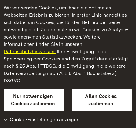
Wir verwenden Cookies, um Ihnen ein optimales
Webseiten-Erlebnis zu bieten. In erster Linie handelt es
Kommen. Staunen. Genießen.
sich dabei um Cookies, die für den Betrieb der Seite
notwendig sind. Zudem nutzen wir Cookies zu Analyse-
sowie anonymen Statistikzwecken. Weitere
Informationen finden Sie in unseren
Datenschutzhinweisen.
Ihre Einwilligung in die
Staatliche Schlösser und Gärten Baden‑Württemberg
Speicherung der Cookies und den Zugriff darauf erfolgt
nach § 25 Abs. 1 TTDSG, die Einwilligung in die weitere
Staatliche Schlösser und Gärten Baden-Württemberg
Datenverarbeitung nach Art. 6 Abs. 1 Buchstabe a)
DSGVO.
Kontakt
FAQ
Impressum
Datenschutz
Gebärdensprache
Leichte Sprache
Erklärung zur Barrierefreiheit
Nur notwendigen
Allen Cookies
BITV-konform (geprüfte Seiten)
Cookies zustimmen
zustimmen
Cookie-Einstellungen anzeigen
Weiteres
Portal
Monumente