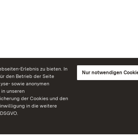
seiten-Erlebnis zu bieten. In
Nur notwendigen Cooki
für den Betrieb der Seite
lyse- sowie anonymen
 in unseren
peicherung der Cookies und den
inwilligung in die weitere
) DSGVO.
Staatliche Schlösser un
Baden-Württemberg