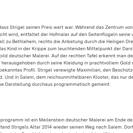
 dass Strigel seinen Preis wert war. Während das Zentrum von
t wird, entfaltet der Hofmaler auf den Seitenflügeln seine 
Stall zu Bethlehem, rechts die Anbetung durch die Heiligen Dre
das Kind in der Krippe zum leuchtenden Mittelpunkt der Dars
bild deutscher Malerei. Auf der rechten Tafel erkennt man deu
 herausgehoben durch seine Kleidung in prachtvollem Gold 
bekanntes Profil. Strigel verewigte Maximilian, den Beschütz
d. Und in Salem, dem reichsunmittelbaren Kloster, das nur d
iese Darstellung durchaus programmatisch gemeint.
dprogramm ist ein Meilenstein deutscher Malerei am Ende de
fand Strigels Altar 2014 wieder seinen Weg nach Salem. Dort