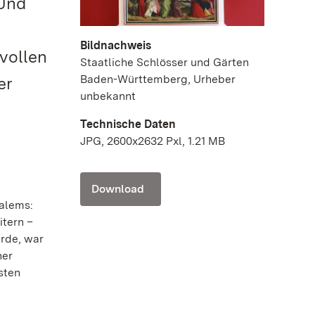
 Und
Bildnachweis
vollen
Staatliche Schlösser und Gärten
Baden-Württemberg, Urheber
er
unbekannt
Technische Daten
JPG, 2600x2632 Pxl, 1.21 MB
Download
Salems:
itern –
urde, war
ner
sten