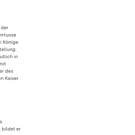
 der
virtuose
i Könige.
tellung:
tlich in
mit
er des
en Kaiser
s
 bildet er