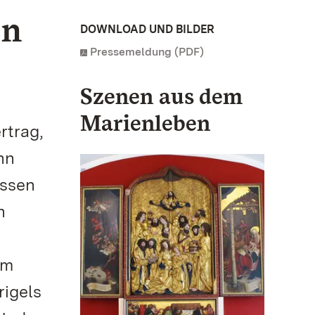
en
DOWNLOAD UND BILDER
Pressemeldung (PDF)
Szenen aus dem
Marienleben
rtrag,
nn
ossen
n
am
rigels