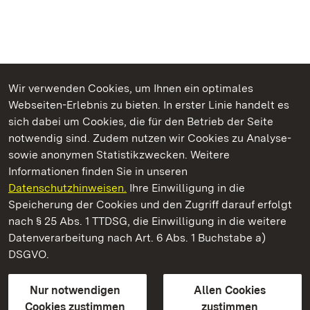
Wir verwenden Cookies, um Ihnen ein optimales
Webseiten-Erlebnis zu bieten. In erster Linie handelt es
Kommen. Staunen. Genießen.
sich dabei um Cookies, die für den Betrieb der Seite
notwendig sind. Zudem nutzen wir Cookies zu Analyse-
sowie anonymen Statistikzwecken. Weitere
Informationen finden Sie in unseren
Datenschutzhinweisen.
Ihre Einwilligung in die
Staatliche Schlösser und Gärten Baden‑Württemberg
Speicherung der Cookies und den Zugriff darauf erfolgt
nach § 25 Abs. 1 TTDSG, die Einwilligung in die weitere
Staatliche Schlösser und Gärten Baden-Württemberg
Datenverarbeitung nach Art. 6 Abs. 1 Buchstabe a)
DSGVO.
Kontakt
FAQ
Impressum
Datenschutz
Gebärdensprache
Leichte Sprache
Erklärung zur Barrierefreiheit
Nur notwendigen
Allen Cookies
BITV-konform (geprüfte Seiten)
Cookies zustimmen
zustimmen