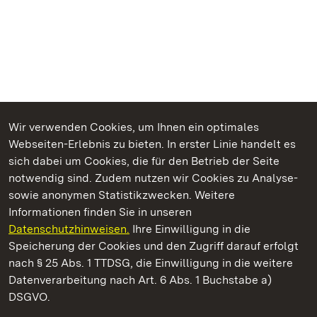
Wir verwenden Cookies, um Ihnen ein optimales
Webseiten-Erlebnis zu bieten. In erster Linie handelt es
Kommen. Staunen. Genießen.
sich dabei um Cookies, die für den Betrieb der Seite
notwendig sind. Zudem nutzen wir Cookies zu Analyse-
sowie anonymen Statistikzwecken. Weitere
Informationen finden Sie in unseren
Datenschutzhinweisen.
Ihre Einwilligung in die
Staatliche Schlösser und Gärten Baden‑Württemberg
Speicherung der Cookies und den Zugriff darauf erfolgt
nach § 25 Abs. 1 TTDSG, die Einwilligung in die weitere
Staatliche Schlösser und Gärten Baden-Württemberg
Datenverarbeitung nach Art. 6 Abs. 1 Buchstabe a)
DSGVO.
Kontakt
FAQ
Impressum
Datenschutz