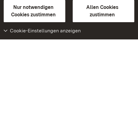
Gebärdensprache
Leichte Sprache
Erklärung zur Barrierefreiheit
Nur notwendigen
Allen Cookies
BITV-konform (geprüfte Seiten)
Cookies zustimmen
zustimmen
Cookie-Einstellungen anzeigen
Weiteres
Portal
Monumente
Besuchen Sie uns auf
Facebook
Besuchen Sie uns auf
Instagram
Besuchen Sie uns auf
Youtube
Lernen Sie unsere Apps
kennen
Google Play Store
App Store für iPhone