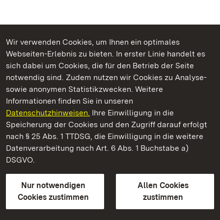
Wir verwenden Cookies, um Ihnen ein optimales
Webseiten-Erlebnis zu bieten. In erster Linie handelt es
Kommen. Staunen. Genießen.
sich dabei um Cookies, die für den Betrieb der Seite
notwendig sind. Zudem nutzen wir Cookies zu Analyse-
sowie anonymen Statistikzwecken. Weitere
Informationen finden Sie in unseren
Datenschutzhinweisen.
Ihre Einwilligung in die
Staatliche Schlösser und Gärten Baden‑Württemberg
Speicherung der Cookies und den Zugriff darauf erfolgt
nach § 25 Abs. 1 TTDSG, die Einwilligung in die weitere
Staatliche Schlösser und Gärten Baden-Württemberg
Datenverarbeitung nach Art. 6 Abs. 1 Buchstabe a)
DSGVO.
Kontakt
FAQ
Impressum
Datenschutz
Gebärdensprache
Leichte Sprache
Erklärung zur Barrierefreiheit
Nur notwendigen
Allen Cookies
BITV-konform (geprüfte Seiten)
Cookies zustimmen
zustimmen