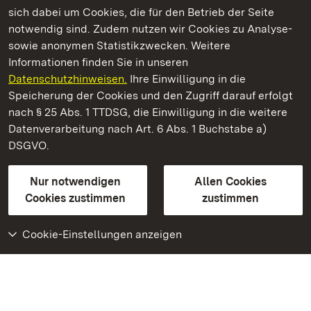
Kommen. Staunen. Genießen.
sich dabei um Cookies, die für den Betrieb der Seite
notwendig sind. Zudem nutzen wir Cookies zu Analyse-
sowie anonymen Statistikzwecken. Weitere
Informationen finden Sie in unseren
Datenschutzhinweisen.
Ihre Einwilligung in die
Staatliche Schlösser und Gärten Baden‑Württemberg
Speicherung der Cookies und den Zugriff darauf erfolgt
nach § 25 Abs. 1 TTDSG, die Einwilligung in die weitere
Staatliche Schlösser und Gärten Baden-Württemberg
Datenverarbeitung nach Art. 6 Abs. 1 Buchstabe a)
DSGVO.
Kontakt
FAQ
Impressum
Datenschutz
Gebärdensprache
Leichte Sprache
Erklärung zur Barrierefreiheit
Nur notwendigen
Allen Cookies
BITV-konform (geprüfte Seiten)
Cookies zustimmen
zustimmen
Cookie-Einstellungen anzeigen
Weiteres
Portal
Monumente
Besuchen Sie uns auf
Facebook