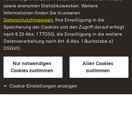
sowie anonymen Statistikzwecken. Weitere
Informationen finden Sie in unseren
Datenschutzhinweisen.
Ihre Einwilligung in die
Staatliche Schlösser und Gärten Baden‑Württemberg
Speicherung der Cookies und den Zugriff darauf erfolgt
nach § 25 Abs. 1 TTDSG, die Einwilligung in die weitere
Staatliche Schlösser und Gärten Baden-Württemberg
Datenverarbeitung nach Art. 6 Abs. 1 Buchstabe a)
DSGVO.
Kontakt
FAQ
Impressum
Datenschutz
Gebärdensprache
Leichte Sprache
Erklärung zur Barrierefreiheit
Nur notwendigen
Allen Cookies
BITV-konform (geprüfte Seiten)
Cookies zustimmen
zustimmen
Cookie-Einstellungen anzeigen
Weiteres
Portal
Monumente
Besuchen Sie uns auf
Facebook
Besuchen Sie uns auf
Instagram
Besuchen Sie uns auf