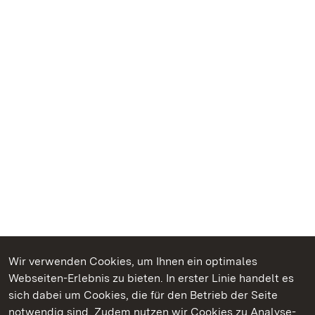
Wir verwenden Cookies, um Ihnen ein optimales
Webseiten-Erlebnis zu bieten. In erster Linie handelt es
Kommen. Staunen. Genießen.
sich dabei um Cookies, die für den Betrieb der Seite
notwendig sind. Zudem nutzen wir Cookies zu Analyse-