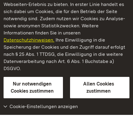
Webseiten-Erlebnis zu bieten. In erster Linie handelt es
Kommen. Staunen. Genießen.
sich dabei um Cookies, die für den Betrieb der Seite
notwendig sind. Zudem nutzen wir Cookies zu Analyse-
sowie anonymen Statistikzwecken. Weitere
Informationen finden Sie in unseren
Datenschutzhinweisen.
Ihre Einwilligung in die
Staatliche Schlösser und Gärten Baden‑Württemberg
Speicherung der Cookies und den Zugriff darauf erfolgt
nach § 25 Abs. 1 TTDSG, die Einwilligung in die weitere
Staatliche Schlösser und Gärten Baden-Württemberg
Datenverarbeitung nach Art. 6 Abs. 1 Buchstabe a)
DSGVO.
Kontakt
FAQ
Impressum
Datenschutz
Gebärdensprache
Leichte Sprache
Erklärung zur Barrierefreiheit
Nur notwendigen
Allen Cookies
BITV-konform (geprüfte Seiten)
Cookies zustimmen
zustimmen
Cookie-Einstellungen anzeigen
Weiteres
Portal
Monumente
Besuchen Sie uns auf