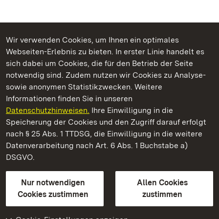
Wir verwenden Cookies, um Ihnen ein optimales
Webseiten-Erlebnis zu bieten. In erster Linie handelt es
Kommen. Staunen. Genießen.
sich dabei um Cookies, die für den Betrieb der Seite
notwendig sind. Zudem nutzen wir Cookies zu Analyse-
sowie anonymen Statistikzwecken. Weitere
Informationen finden Sie in unseren
Datenschutzhinweisen.
Ihre Einwilligung in die
Staatliche Schlösser und Gärten Baden‑Württemberg
Speicherung der Cookies und den Zugriff darauf erfolgt
nach § 25 Abs. 1 TTDSG, die Einwilligung in die weitere
Staatliche Schlösser und Gärten Baden-Württemberg
Datenverarbeitung nach Art. 6 Abs. 1 Buchstabe a)
DSGVO.
Kontakt
FAQ
Impressum
Datenschutz
Gebärdensprache
Leichte Sprache
Erklärung zur Barrierefreiheit
Nur notwendigen
Allen Cookies
BITV-konform (geprüfte Seiten)
Cookies zustimmen
zustimmen