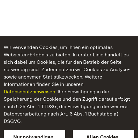
Wir verwenden Cookies, um Ihnen ein optimales
Webseiten-Erlebnis zu bieten. In erster Linie handelt es
Kommen. Staunen. Genießen.
sich dabei um Cookies, die für den Betrieb der Seite
notwendig sind. Zudem nutzen wir Cookies zu Analyse-
sowie anonymen Statistikzwecken. Weitere
Informationen finden Sie in unseren
Datenschutzhinweisen.
Ihre Einwilligung in die
Staatliche Schlösser und Gärten Baden‑Württemberg
Speicherung der Cookies und den Zugriff darauf erfolgt
nach § 25 Abs. 1 TTDSG, die Einwilligung in die weitere
Staatliche Schlösser und Gärten Baden-Württemberg
Datenverarbeitung nach Art. 6 Abs. 1 Buchstabe a)
DSGVO.
Kontakt
FAQ
Impressum
Datenschutz
Gebärdensprache
Leichte Sprache
Erklärung zur Barrierefreiheit
Nur notwendigen
Allen Cookies