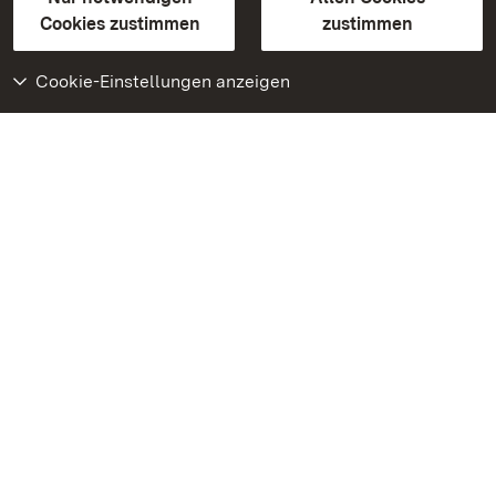
BITV-konform (geprüfte Seiten)
Cookies zustimmen
zustimmen
Cookie-Einstellungen anzeigen
Weiteres
Portal
Monumente
Besuchen Sie uns auf
Facebook
Besuchen Sie uns auf
Instagram
Besuchen Sie uns auf
Youtube
Lernen Sie unsere Apps
kennen
Google Play Store
App Store für iPhone