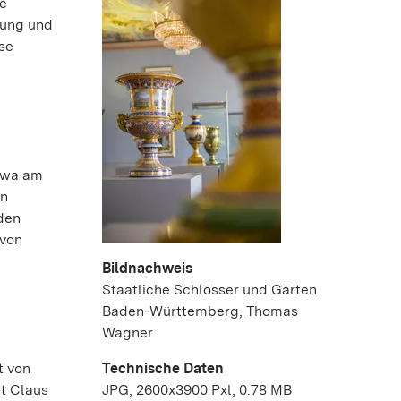
ie
rung und
se
Etwa am
in
den
 von
Bildnachweis
Staatliche Schlösser und Gärten
Baden-Württemberg, Thomas
Wagner
t von
Technische Daten
et Claus
JPG, 2600x3900 Pxl, 0.78 MB