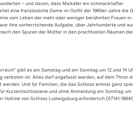
rhunderten – und davon, dass Maikäfer ein schmackhafter
tet eine französische Dame im Outfit der 1960er-Jahre die 
mle vom Leben der mehr oder weniger berühmten Frauen in 
s war ihre vorherrschende Aufgabe, über Jahrhunderte und a
 nach den Spuren der Mütter in den prachtvollen Räumen de
rreich“ gibt es am Samstag und am Sonntag um 12 und 14 Uhr
g verboten ist: Alles darf angefasst werden, auf dem Thron 
t werden. Und für Familien, die das Schloss einmal ganz spie
g für Kurzentschlossene und ohne Anmeldung am Sonntag um 
er Hotline von Schloss Ludwigsburg erforderlich (07141.18640