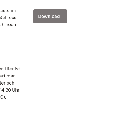
Gäste im
Download
Schloss
uch noch
r
. Hier ist
darf man
lerisch
14.30 Uhr.
0).