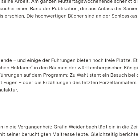
ärt seine Arbeit. Am ganzen Muttertagswochenende schenkt d
ucher einen Band der Publikation, die aus Anlass der Sanie
s erschien. Die hochwertigen Bücher sind an der Schlosskas
nde – und einige der Führungen bieten noch freie Plätze. 
ichen Hofdame“ in den Räumen der württembergischen König
 Führungen auf dem Programm: Zu Wahl steht ein Besuch bei 
 Eugen – oder die Erzählungen des letzten Porzellanmalers
ufaktur.
 in die Vergangenheit: Gräfin Weidenbach lädt ein in die Zei
t seiner berüchtigten Maitresse lebte. Gleichzeitig bericht