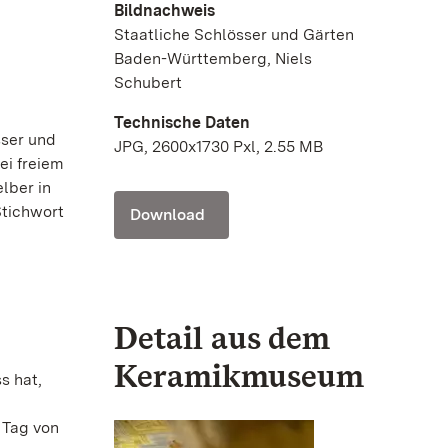
Bildnachweis
Staatliche Schlösser und Gärten
Baden-Württemberg, Niels
Schubert
Technische Daten
sser und
JPG, 2600x1730 Pxl, 2.55 MB
i freiem
lber in
Stichwort
Download
Detail aus dem
Keramikmuseum
s hat,
 Tag von