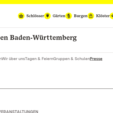
Schlösser
Gärten
Burgen
Klöster
rten Baden‑Württemberg
n
Wir über uns
Tagen & Feiern
Gruppen & Schulen
Presse
 VERANSTALTUNGEN