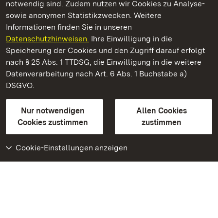
notwendig sind. Zudem nutzen wir Cookies zu Analyse-
sowie anonymen Statistikzwecken. Weitere
Informationen finden Sie in unseren
Datenschutzhinweisen.
Ihre Einwilligung in die
Staatliche Schlösser und Gärten Baden‑Württemberg
Speicherung der Cookies und den Zugriff darauf erfolgt
nach § 25 Abs. 1 TTDSG, die Einwilligung in die weitere
Staatliche Schlösser und Gärten Baden-Württemberg
Datenverarbeitung nach Art. 6 Abs. 1 Buchstabe a)
DSGVO.
Kontakt
FAQ
Impressum
Datenschutz
Gebärdensprache
Leichte Sprache
Erklärung zur Barrierefreiheit
Nur notwendigen
Allen Cookies
BITV-konform (geprüfte Seiten)
Cookies zustimmen
zustimmen
Cookie-Einstellungen anzeigen
Weiteres
Portal
Monumente
Besuchen Sie uns auf
Facebook
Besuchen Sie uns auf
Instagram