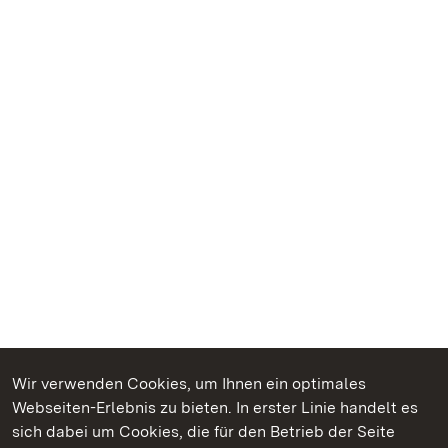
Wir verwenden Cookies, um Ihnen ein optimales
Webseiten-Erlebnis zu bieten. In erster Linie handelt es
Kommen. Staunen. Genießen.
sich dabei um Cookies, die für den Betrieb der Seite