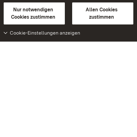
Gebärdensprache
Leichte Sprache
Erklärung zur Barrierefreiheit
Nur notwendigen
Allen Cookies
BITV-konform (geprüfte Seiten)
Cookies zustimmen
zustimmen
Cookie-Einstellungen anzeigen
Weiteres
Portal
Monumente
Besuchen Sie uns auf
Facebook
Besuchen Sie uns auf
Instagram
Besuchen Sie uns auf
Youtube
Lernen Sie unsere Apps
kennen
Google Play Store
App Store für iPhone