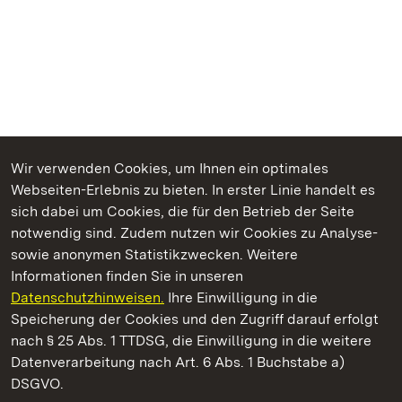
Wir verwenden Cookies, um Ihnen ein optimales
Webseiten-Erlebnis zu bieten. In erster Linie handelt es
Kommen. Staunen. Genießen.
sich dabei um Cookies, die für den Betrieb der Seite
notwendig sind. Zudem nutzen wir Cookies zu Analyse-
sowie anonymen Statistikzwecken. Weitere
Informationen finden Sie in unseren
Datenschutzhinweisen.
Ihre Einwilligung in die
Staatliche Schlösser und Gärten Baden‑Württemberg
Speicherung der Cookies und den Zugriff darauf erfolgt
nach § 25 Abs. 1 TTDSG, die Einwilligung in die weitere
Staatliche Schlösser und Gärten Baden-Württemberg
Datenverarbeitung nach Art. 6 Abs. 1 Buchstabe a)
DSGVO.
Kontakt
FAQ
Impressum
Datenschutz