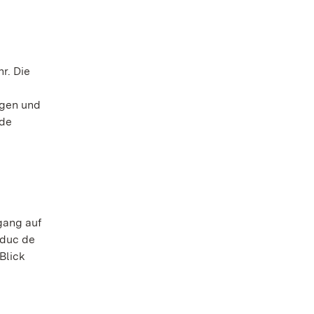
r. Die
rgen und
ude
gang auf
„duc de
Blick