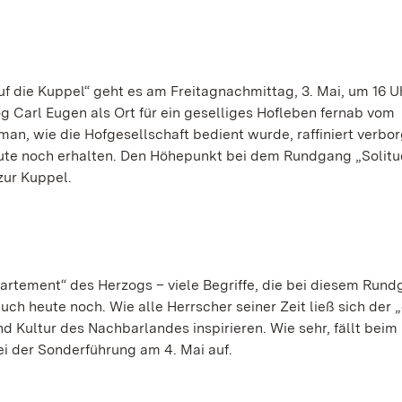
die Kuppel“ geht es am Freitagnachmittag, 3. Mai, um 16 Uh
og Carl Eugen als Ort für ein geselliges Hofleben fernab vom
 man, wie die Hofgesellschaft bedient wurde, raffiniert verbo
heute noch erhalten. Den Höhepunkt bei dem Rundgang „Solit
zur Kuppel.
partement“ des Herzogs – viele Begriffe, die bei diesem Rund
ch heute noch. Wie alle Herrscher seiner Zeit ließ sich der 
 Kultur des Nachbarlandes inspirieren. Wie sehr, fällt beim 
ei der Sonderführung am 4. Mai auf.