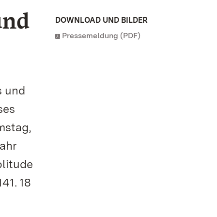
und
DOWNLOAD UND BILDER
Pressemeldung (PDF)
s und
ses
mstag,
ahr
olitude
41. 18