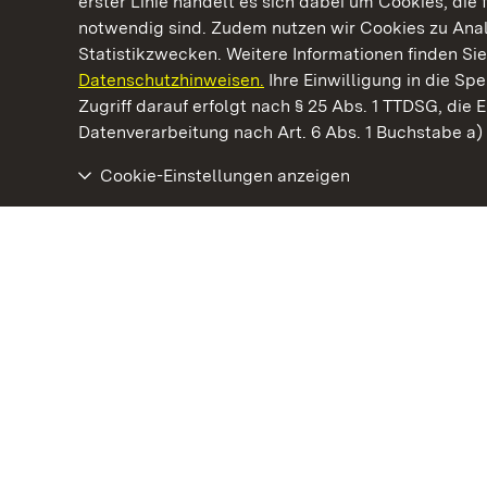
erster Linie handelt es sich dabei um Cookies, die 
notwendig sind. Zudem nutzen wir Cookies zu Ana
Statistikzwecken. Weitere Informationen finden Sie
Datenschutzhinweisen.
Ihre Einwilligung in die S
Kommen. Staunen. Genießen.
Zugriff darauf erfolgt nach § 25 Abs. 1 TTDSG, die E
Datenverarbeitung nach Art. 6 Abs. 1 Buchstabe a
Cookie-Einstellungen anzeigen
Staatliche Schlösser und Gärten Baden‑Württemberg