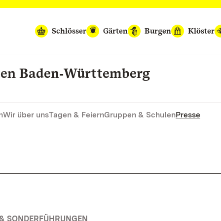
Schlösser
Gärten
Burgen
Klöster
rten Baden‑Württemberg
n
Wir über uns
Tagen & Feiern
Gruppen & Schulen
Presse
N & SONDERFÜHRUNGEN