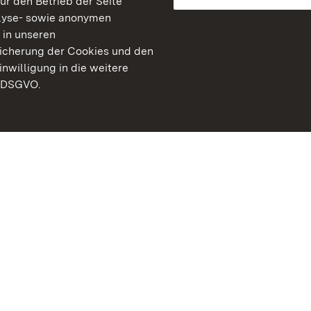
für den Betrieb der Seite
lyse- sowie anonymen
 in unseren
peicherung der Cookies und den
inwilligung in die weitere
) DSGVO.
Staatliche Schlösser un
Baden-Württemberg
Kontakt
FAQ
Impressum
Datenschutz
Gebärdensprache
Leichte Sprache
Erklärung zur Barrierefre
BITV-konform (geprüfte S