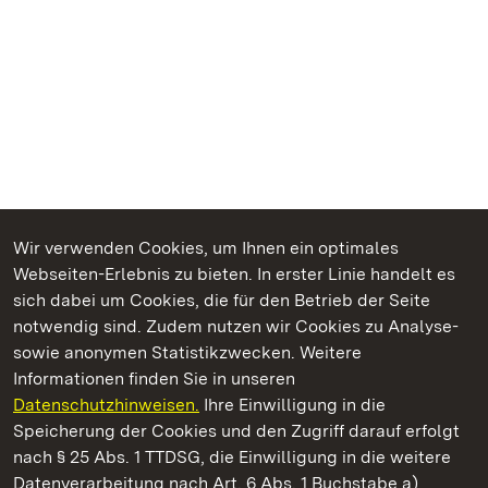
Wir verwenden Cookies, um Ihnen ein optimales
Webseiten-Erlebnis zu bieten. In erster Linie handelt es
Kommen. Staunen. Genießen.
sich dabei um Cookies, die für den Betrieb der Seite
notwendig sind. Zudem nutzen wir Cookies zu Analyse-
sowie anonymen Statistikzwecken. Weitere
Informationen finden Sie in unseren
Datenschutzhinweisen.
Ihre Einwilligung in die
Staatliche Schlösser und Gärten Baden‑Württemberg
Speicherung der Cookies und den Zugriff darauf erfolgt
nach § 25 Abs. 1 TTDSG, die Einwilligung in die weitere
Staatliche Schlösser und Gärten Baden-Württemberg
Datenverarbeitung nach Art. 6 Abs. 1 Buchstabe a)