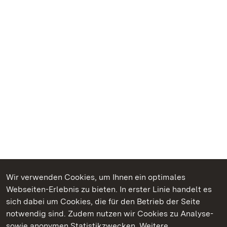
Wir verwenden Cookies, um Ihnen ein optimales
Webseiten-Erlebnis zu bieten. In erster Linie handelt es
Kommen. Staunen. Genießen.
sich dabei um Cookies, die für den Betrieb der Seite
notwendig sind. Zudem nutzen wir Cookies zu Analyse-
sowie anonymen Statistikzwecken. Weitere