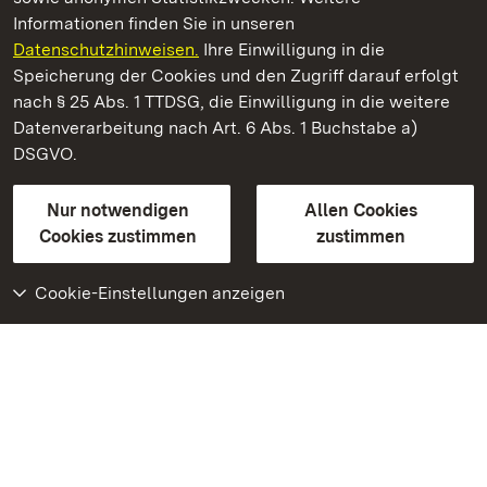
Informationen finden Sie in unseren
Datenschutzhinweisen.
Ihre Einwilligung in die
Staatliche Schlösser und Gärten Baden‑Württemberg
Speicherung der Cookies und den Zugriff darauf erfolgt
nach § 25 Abs. 1 TTDSG, die Einwilligung in die weitere
Staatliche Schlösser und Gärten Baden-Württemberg
Datenverarbeitung nach Art. 6 Abs. 1 Buchstabe a)
DSGVO.
Kontakt
FAQ
Impressum
Datenschutz
Gebärdensprache
Leichte Sprache
Erklärung zur Barrierefreiheit
Nur notwendigen
Allen Cookies
BITV-konform (geprüfte Seiten)
Cookies zustimmen
zustimmen
Cookie-Einstellungen anzeigen
Weiteres
Portal
Monumente
Besuchen Sie uns auf
Facebook
Besuchen Sie uns auf
Instagram
Besuchen Sie uns auf
Youtube