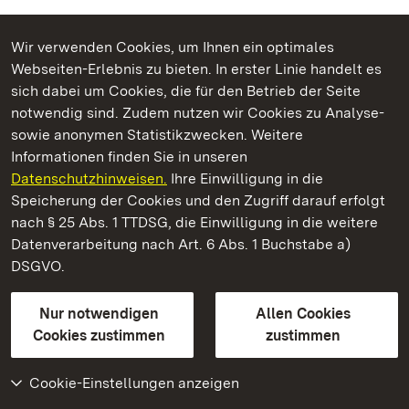
Wir verwenden Cookies, um Ihnen ein optimales
Webseiten-Erlebnis zu bieten. In erster Linie handelt es
Kommen. Staunen. Genießen.
sich dabei um Cookies, die für den Betrieb der Seite
notwendig sind. Zudem nutzen wir Cookies zu Analyse-
sowie anonymen Statistikzwecken. Weitere
Informationen finden Sie in unseren
Datenschutzhinweisen.
Ihre Einwilligung in die
Staatliche Schlösser und Gärten Baden‑Württemberg
Speicherung der Cookies und den Zugriff darauf erfolgt
nach § 25 Abs. 1 TTDSG, die Einwilligung in die weitere
Staatliche Schlösser und Gärten Baden-Württemberg
Datenverarbeitung nach Art. 6 Abs. 1 Buchstabe a)
DSGVO.
Kontakt
FAQ
Impressum
Datenschutz
Gebärdensprache
Leichte Sprache
Erklärung zur Barrierefreiheit
Nur notwendigen
Allen Cookies
BITV-konform (geprüfte Seiten)
Cookies zustimmen
zustimmen
Cookie-Einstellungen anzeigen
Weiteres