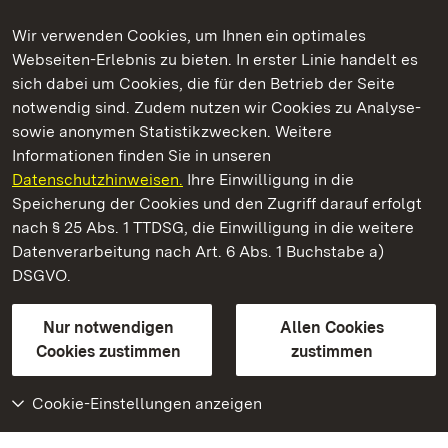
Wir verwenden Cookies, um Ihnen ein optimales
Webseiten-Erlebnis zu bieten. In erster Linie handelt es
Kommen. Staunen. Genießen.
sich dabei um Cookies, die für den Betrieb der Seite
notwendig sind. Zudem nutzen wir Cookies zu Analyse-
sowie anonymen Statistikzwecken. Weitere
Informationen finden Sie in unseren
Datenschutzhinweisen.
Ihre Einwilligung in die
Staatliche Schlösser und Gärten Baden‑Württemberg
Speicherung der Cookies und den Zugriff darauf erfolgt
nach § 25 Abs. 1 TTDSG, die Einwilligung in die weitere
Staatliche Schlösser und Gärten Baden-Württemberg
Datenverarbeitung nach Art. 6 Abs. 1 Buchstabe a)
DSGVO.
Kontakt
FAQ
Impressum
Datenschutz
Gebärdensprache
Leichte Sprache
Erklärung zur Barrierefreiheit
Nur notwendigen
Allen Cookies
BITV-konform (geprüfte Seiten)
Cookies zustimmen
zustimmen
Cookie-Einstellungen anzeigen
Weiteres
Portal
Monumente