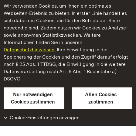
Wir verwenden Cookies, um Ihnen ein optimales
Webseiten-Erlebnis zu bieten. In erster Linie handelt es
Kommen. Staunen. Genießen.
sich dabei um Cookies, die für den Betrieb der Seite
notwendig sind. Zudem nutzen wir Cookies zu Analyse-
sowie anonymen Statistikzwecken. Weitere
Informationen finden Sie in unseren
Datenschutzhinweisen.
Ihre Einwilligung in die
Staatliche Schlösser und Gärten Baden‑Württemberg
Speicherung der Cookies und den Zugriff darauf erfolgt
nach § 25 Abs. 1 TTDSG, die Einwilligung in die weitere
Staatliche Schlösser und Gärten Baden-Württemberg
Datenverarbeitung nach Art. 6 Abs. 1 Buchstabe a)
DSGVO.
Kontakt
FAQ
Impressum
Datenschutz
Gebärdensprache
Leichte Sprache
Erklärung zur Barrierefreiheit
Nur notwendigen
Allen Cookies
BITV-konform (geprüfte Seiten)
Cookies zustimmen
zustimmen
Cookie-Einstellungen anzeigen
Weiteres
Portal
Monumente