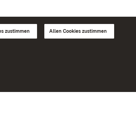
es zustimmen
Allen Cookies zustimmen
d Gärten
Weiteres
Portal
Monumente
Besuchen Sie uns auf Facebook
Besuchen Sie uns auf Instagram
Besuchen Sie uns auf Youtube
Lernen Sie unsere Apps kennen