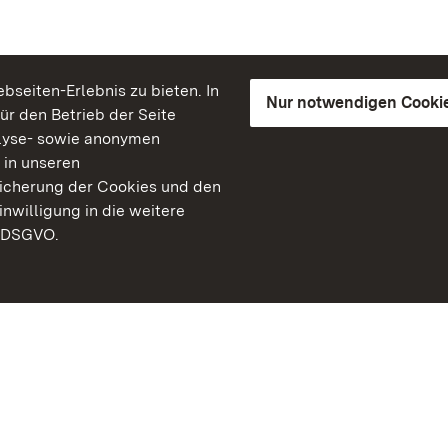
seiten-Erlebnis zu bieten. In
Nur notwendigen Cooki
für den Betrieb der Seite
lyse- sowie anonymen
 in unseren
peicherung der Cookies und den
inwilligung in die weitere
) DSGVO.
Staatliche Schlösser un
Baden-Württemberg
Kontakt
FAQ
Impressum
Datenschutz
Gebärdensprache
Leichte Sprache