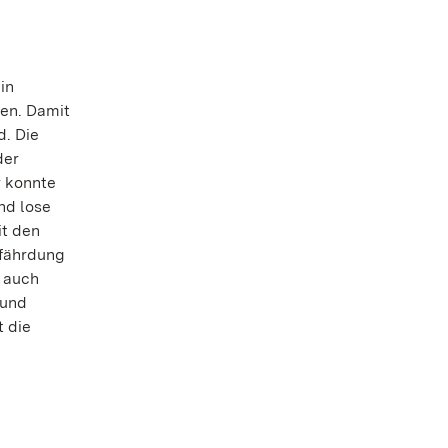
in
en. Damit
d. Die
der
r konnte
nd lose
it den
efährdung
d auch
 und
t die