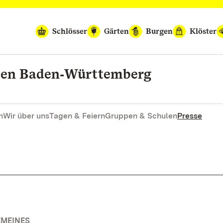
Schlösser
Gärten
Burgen
Klöster
rten Baden‑Württemberg
n
Wir über uns
Tagen & Feiern
Gruppen & Schulen
Presse
EMEINES