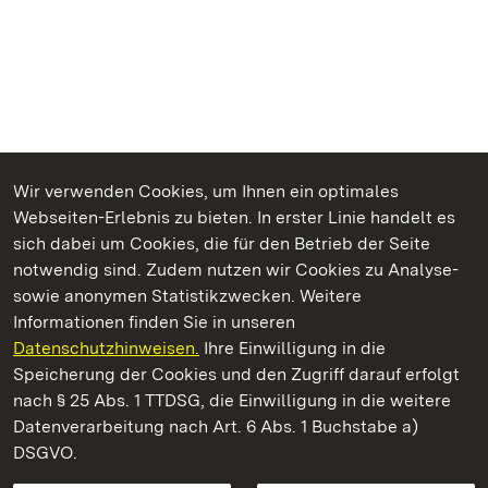
Wir verwenden Cookies, um Ihnen ein optimales
Webseiten-Erlebnis zu bieten. In erster Linie handelt es
Kommen. Staunen. Genießen.
sich dabei um Cookies, die für den Betrieb der Seite
notwendig sind. Zudem nutzen wir Cookies zu Analyse-
sowie anonymen Statistikzwecken. Weitere
Informationen finden Sie in unseren
Datenschutzhinweisen.
Ihre Einwilligung in die
Staatliche Schlösser und Gärten Baden‑Württemberg
Speicherung der Cookies und den Zugriff darauf erfolgt
nach § 25 Abs. 1 TTDSG, die Einwilligung in die weitere
Staatliche Schlösser und Gärten Baden-Württemberg
Datenverarbeitung nach Art. 6 Abs. 1 Buchstabe a)
DSGVO.
Kontakt
FAQ
Impressum
Datenschutz
Gebärdensprache
Leichte Sprache