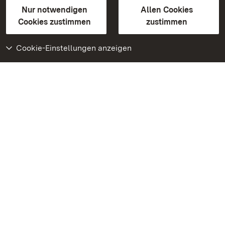
Erklärung zur Barrierefreiheit
Nur notwendigen
Allen Cookies
BITV-konform (geprüfte Seiten)
Cookies zustimmen
zustimmen
Cookie-Einstellungen anzeigen
Weiteres
Portal
Monumente
Besuchen Sie uns auf
Facebook
Besuchen Sie uns auf
Instagram
Besuchen Sie uns auf
Youtube
Lernen Sie unsere Apps
kennen
Google Play Store
App Store für iPhone