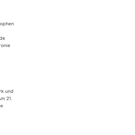
osophen
ide
ronie
rk und
Am 21.
de