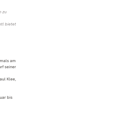
n zu
tl bietet
hrmals am
rf seiner
aul Klee,
uar bis