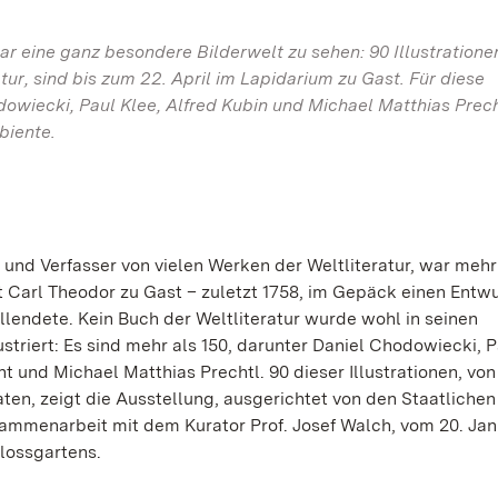
ar eine ganz besondere Bilderwelt zu sehen: 90 Illustratione
tur, sind bis zum 22. April im Lapidarium zu Gast. Für diese
dowiecki, Paul Klee, Alfred Kubin und Michael Matthias Prech
biente.
 und Verfasser von vielen Werken der Weltliteratur, war me
Carl Theodor zu Gast – zuletzt 1758, im Gepäck einen Entwu
ollendete. Kein Buch der Weltliteratur wurde wohl in seinen
striert: Es sind mehr als 150, darunter Daniel Chodowiecki, P
t und Michael Matthias Prechtl. 90 dieser Illustrationen, von
ten, zeigt die Ausstellung, ausgerichtet von den Staatlichen
mmenarbeit mit dem Kurator Prof. Josef Walch, vom 20. Jan
lossgartens.