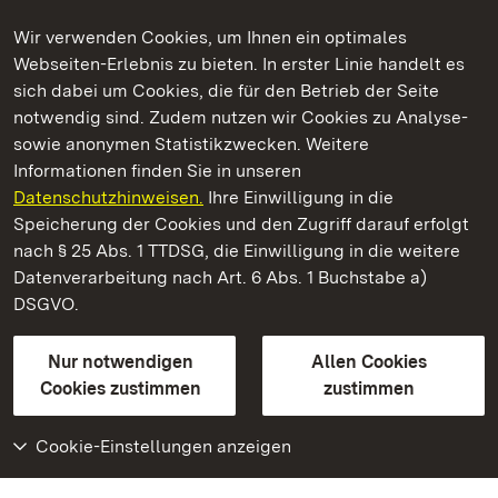
Wir verwenden Cookies, um Ihnen ein optimales
Webseiten-Erlebnis zu bieten. In erster Linie handelt es
Kommen. Staunen. Genießen.
sich dabei um Cookies, die für den Betrieb der Seite
notwendig sind. Zudem nutzen wir Cookies zu Analyse-
sowie anonymen Statistikzwecken. Weitere
Informationen finden Sie in unseren
Datenschutzhinweisen.
Ihre Einwilligung in die
Staatliche Schlösser und Gärten Baden‑Württemberg
Speicherung der Cookies und den Zugriff darauf erfolgt
nach § 25 Abs. 1 TTDSG, die Einwilligung in die weitere
Staatliche Schlösser und Gärten Baden-Württemberg
Datenverarbeitung nach Art. 6 Abs. 1 Buchstabe a)
DSGVO.
Kontakt
FAQ
Impressum
Datenschutz
Gebärdensprache
Leichte Sprache
Erklärung zur Barrierefreiheit
Nur notwendigen
Allen Cookies
BITV-konform (geprüfte Seiten)
Cookies zustimmen
zustimmen
Cookie-Einstellungen anzeigen
Weiteres
Portal
Monumente