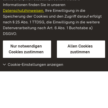
Informationen finden Sie in unseren
Datenschutzhinweisen.
Ihre Einwilligung in die
Staatliche Schlösser und Gärten Baden‑Württemberg
Speicherung der Cookies und den Zugriff darauf erfolgt
nach § 25 Abs. 1 TTDSG, die Einwilligung in die weitere
Staatliche Schlösser und Gärten Baden-Württemberg
Datenverarbeitung nach Art. 6 Abs. 1 Buchstabe a)
DSGVO.
Kontakt
FAQ
Impressum
Datenschutz
Gebärdensprache
Leichte Sprache
Erklärung zur Barrierefreiheit
Nur notwendigen
Allen Cookies
BITV-konform (geprüfte Seiten)
Cookies zustimmen
zustimmen
Cookie-Einstellungen anzeigen
Weiteres
Portal
Monumente
Besuchen Sie uns auf
Facebook
Besuchen Sie uns auf
Instagram
Besuchen Sie uns auf
Youtube